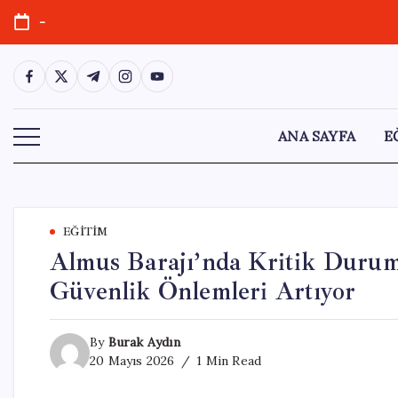
Skip
-
to
content
https://www.facebook.com/
https://twitter.com/
https://t.me/
https://www.instagram.com/
https://youtube.com/
ANA SAYFA
E
EĞITIM
Almus Barajı’nda Kritik Durum!
Güvenlik Önlemleri Artıyor
By
Burak Aydın
20 Mayıs 2026
1 Min Read