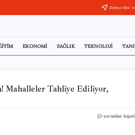
Subscribe t
ĞİTİM
EKONOMİ
SAĞLIK
TEKNOLOJİ
TANI
 Mahalleler Tahliye Ediliyor,
Almus
yorumlar kapal
Barajı’nda
Kritik
Durum!