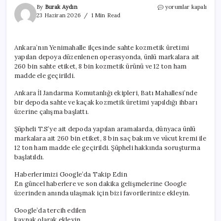
Ankara’da
By
Burak Aydın
yorumlar kapalı
sahte
23 Haziran 2026
1 Min Read
kozmetik
operasyonu!
Ünlü
Ankara’nın Yenimahalle ilçesinde sahte kozmetik üretimi
markaların
yapılan depoya düzenlenen operasyonda, ünlü markalara ait
isimleri
kullanılmış
260 bin sahte etiket, 8 bin kozmetik ürünü ve 12 ton ham
için
madde ele geçirildi.
Ankara İl Jandarma Komutanlığı ekipleri, Batı Mahallesi’nde
bir depoda sahte ve kaçak kozmetik üretimi yapıldığı ihbarı
üzerine çalışma başlattı.
Şüpheli T.S’ye ait depoda yapılan aramalarda, dünyaca ünlü
markalara ait 260 bin etiket, 8 bin saç bakım ve vücut kremi ile
12 ton ham madde ele geçirildi. Şüpheli hakkında soruşturma
başlatıldı.
Haberlerimizi Google’da Takip Edin
En güncel haberlere ve son dakika gelişmelerine Google
üzerinden anında ulaşmak için bizi favorilerinize ekleyin.
Google’da tercih edilen
kaynak olarak ekleyin