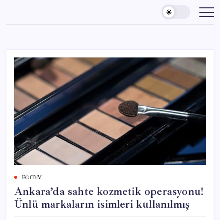
Skip
to
content
EĞITIM
Ankara’da sahte kozmetik operasyonu!
Ünlü markaların isimleri kullanılmış