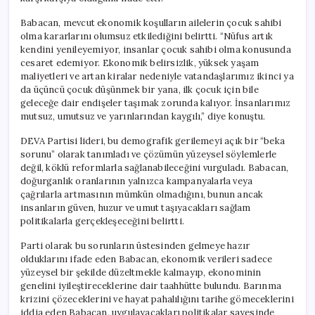
Babacan, mevcut ekonomik koşulların ailelerin çocuk sahibi
olma kararlarını olumsuz etkilediğini belirtti. “Nüfus artık
kendini yenileyemiyor, insanlar çocuk sahibi olma konusunda
cesaret edemiyor. Ekonomik belirsizlik, yüksek yaşam
maliyetleri ve artan kiralar nedeniyle vatandaşlarımız ikinci ya
da üçüncü çocuk düşünmek bir yana, ilk çocuk için bile
geleceğe dair endişeler taşımak zorunda kalıyor. İnsanlarımız
mutsuz, umutsuz ve yarınlarından kaygılı,” diye konuştu.
DEVA Partisi lideri, bu demografik gerilemeyi açık bir “beka
sorunu” olarak tanımladı ve çözümün yüzeysel söylemlerle
değil, köklü reformlarla sağlanabileceğini vurguladı. Babacan,
doğurganlık oranlarının yalnızca kampanyalarla veya
çağrılarla artmasının mümkün olmadığını, bunun ancak
insanların güven, huzur ve umut taşıyacakları sağlam
politikalarla gerçekleşeceğini belirtti.
Parti olarak bu sorunların üstesinden gelmeye hazır
olduklarını ifade eden Babacan, ekonomik verileri sadece
yüzeysel bir şekilde düzeltmekle kalmayıp, ekonominin
genelini iyileştireceklerine dair taahhütte bulundu. Barınma
krizini çözeceklerini ve hayat pahalılığını tarihe gömeceklerini
iddia eden Babacan, uygulayacakları politikalar sayesinde