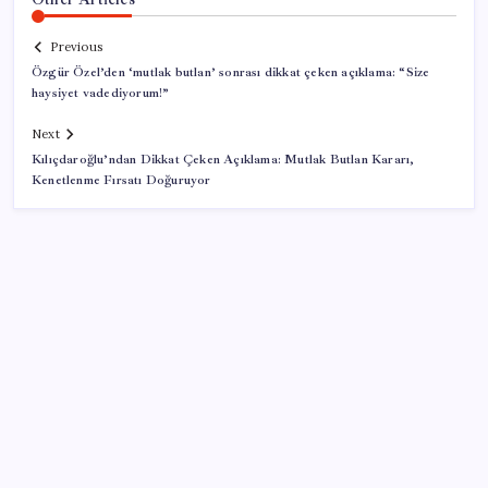
Previous
Özgür Özel’den ‘mutlak butlan’ sonrası dikkat çeken açıklama: “Size
haysiyet vadediyorum!”
Next
Kılıçdaroğlu’ndan Dikkat Çeken Açıklama: Mutlak Butlan Kararı,
Kenetlenme Fırsatı Doğuruyor
SON YAZILAR
Parayla sebze alamayacağız