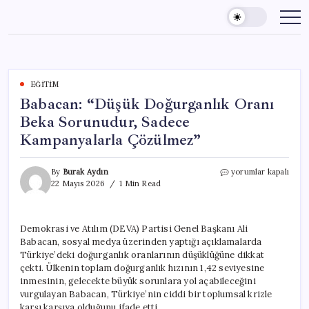
Skip
to
content
EĞITIM
Babacan: “Düşük Doğurganlık Oranı
Beka Sorunudur, Sadece
Kampanyalarla Çözülmez”
Babacan:
By
Burak Aydın
yorumlar kapalı
“Düşük
22 Mayıs 2026
1 Min Read
Doğurganlık
Oranı
Beka
Demokrasi ve Atılım (DEVA) Partisi Genel Başkanı Ali
Sorunudur,
Babacan, sosyal medya üzerinden yaptığı açıklamalarda
Sadece
Kampanyalarla
Türkiye’deki doğurganlık oranlarının düşüklüğüne dikkat
Çözülmez”
çekti. Ülkenin toplam doğurganlık hızının 1,42 seviyesine
için
inmesinin, gelecekte büyük sorunlara yol açabileceğini
vurgulayan Babacan, Türkiye’nin ciddi bir toplumsal krizle
karşı karşıya olduğunu ifade etti.