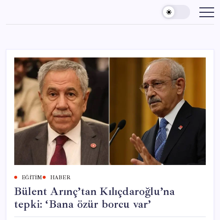
Skip
to
content
EĞITIM
HABER
Bülent Arınç’tan Kılıçdaroğlu’na
tepki: ‘Bana özür borcu var’