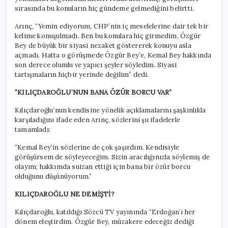
sırasında bu konuların hiç gündeme gelmediğini belirtti.
Arınç, “Yemin ediyorum, CHP’nin iç meselelerine dair tek bir
kelime konuşulmadı. Ben bu konulara hiç girmedim, Özgür
Bey de büyük bir siyasi nezaket göstererek konuyu asla
açmadı. Hatta o görüşmede Özgür Bey’e, Kemal Bey hakkında
son derece olumlu ve yapıcı şeyler söyledim. Siyasi
tartışmaların hiçbir yerinde değilim” dedi.
“KILIÇDAROĞLU’NUN BANA ÖZÜR BORCU VAR”
Kılıçdaroğlu’nun kendisine yönelik açıklamalarını şaşkınlıkla
karşıladığını ifade eden Arınç, sözlerini şu ifadelerle
tamamladı:
“Kemal Bey’in sözlerine de çok şaşırdım. Kendisiyle
görüşürsem de söyleyeceğim. Sizin aracılığınızla söylemiş de
olayım; hakkımda suizan ettiği için bana bir özür borcu
olduğunu düşünüyorum.”
KILIÇDAROĞLU NE DEMİŞTİ?
Kılıçdaroğlu, katıldığı Sözcü TV yayınında “Erdoğan’ı her
dönem eleştirdim. Özgür Bey, müzakere edeceğiz dediği