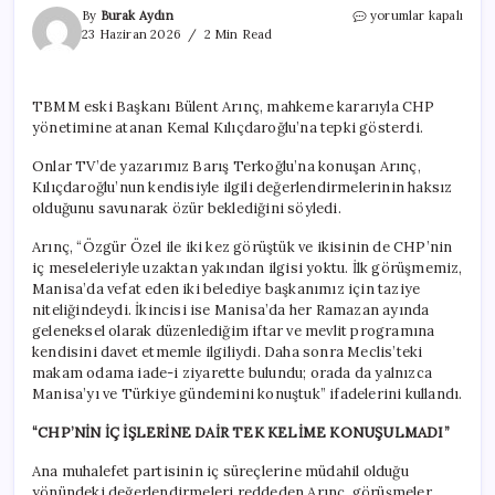
Bülent
By
Burak Aydın
yorumlar kapalı
Arınç’tan
23 Haziran 2026
2 Min Read
Kılıçdaroğlu’na
tepki:
‘Bana
TBMM eski Başkanı Bülent Arınç, mahkeme kararıyla CHP
özür
yönetimine atanan Kemal Kılıçdaroğlu’na tepki gösterdi.
borcu
var’
Onlar TV’de yazarımız Barış Terkoğlu’na konuşan Arınç,
için
Kılıçdaroğlu’nun kendisiyle ilgili değerlendirmelerinin haksız
olduğunu savunarak özür beklediğini söyledi.
Arınç, “Özgür Özel ile iki kez görüştük ve ikisinin de CHP’nin
iç meseleleriyle uzaktan yakından ilgisi yoktu. İlk görüşmemiz,
Manisa’da vefat eden iki belediye başkanımız için taziye
niteliğindeydi. İkincisi ise Manisa’da her Ramazan ayında
geleneksel olarak düzenlediğim iftar ve mevlit programına
kendisini davet etmemle ilgiliydi. Daha sonra Meclis’teki
makam odama iade-i ziyarette bulundu; orada da yalnızca
Manisa’yı ve Türkiye gündemini konuştuk” ifadelerini kullandı.
“CHP’NİN İÇ İŞLERİNE DAİR TEK KELİME KONUŞULMADI”
Ana muhalefet partisinin iç süreçlerine müdahil olduğu
yönündeki değerlendirmeleri reddeden Arınç, görüşmeler