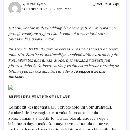
Cam
By
Burak Aydın
yorumlar kapalı
veya
23 Haziran 2026
2 Min Read
seramik
değil!
Bu
Estetik, konfor ve dayanıklılığı bir araya getiren ve tamamen
kesme
gıda güvenliğine uygun olan kompozit kesme tahtaları,
tahtaları
ne
piyasayı kasıp kavuruyor.
koku
tutuyor
Yıllarca mutfaklarda cam ve seramik kesme tahtaları en önemli
ne
unsurdu. Zarafet ve modernliğin sembolüydüler, ancak bugün
bakteri
konumları tehdit altında. Modern iç mekanlar tasarlayan
için
giderek daha fazla insan, birkaç yıl öncesine kadar neredeyse
bilinmeyen bir çözümü tercih ediyor:
Kompozit kesme
tahtaları
MUTFAKTA YENİ BİR STANDART
Kompozit kesme tahtaları, ileri teknolojinin bir ürünüdür.
Selüloz lifleri ve reçinelerin yüksek basınç altında
sıkıştırılmasıyla üretilirler. Sonuç olarak; sadece yoğun
kullanıma dayanmakla kalmayıp aynı zamanda neme ve
mekanik hasara karşı da dirençli bir malzeme elde edilir; bu