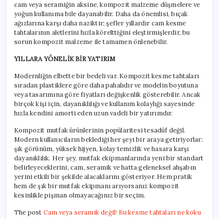
cam veya seramiğin aksine, kompozit malzeme düşmelere ve
yoğun kullanıma bile dayanabilir. Daha da önemlisi, bıçak
ağızlarına karşı daha naziktir; şefler yıllardır cam kesme
tahtalarının aletlerini hızla körelttiğini eleştirmişlerdir, bu
sorun kompozit malzeme ile tamamen önlenebilir.
YILLARA YÖNELİK BİR YATIRIM
Modernliğin elbette bir bedeli var. Kompozit kesme tahtaları
sıradan plastiklere göre daha pahalıdır ve modelin boyutuna
veya tasarımına göre fiyatları değişkenlik gösterebilir. Ancak
birçok kişi için, dayanıklılığı ve kullanım kolaylığı sayesinde
hızla kendini amorti eden uzun vadeli bir yatırımdır.
Kompozit mutfak ürünlerinin popülaritesi tesadüf değil.
Modern kullanıcıların beklediği her şeyi bir araya getiriyorlar:
şık görünüm, yüksek hijyen, kolay temizlik ve hasara karşı
dayanıklılık. Her şey, mutfak ekipmanlarında yeni bir standart
belirleyeceklerini, cam, seramik ve hatta geleneksel ahşabın
yerini etkili bir şekilde alacaklarını gösteriyor. Hem pratik
hem de şık bir mutfak ekipmanı arıyorsanız kompozit
kesinlikle pişman olmayacağınız bir seçim.
The post
Cam veya seramik değil! Bu kesme tahtaları ne koku