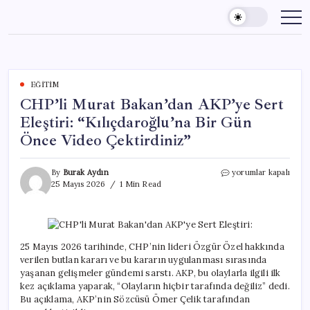
Skip
to
content
EĞITIM
CHP’li Murat Bakan’dan AKP’ye Sert
Eleştiri: “Kılıçdaroğlu’na Bir Gün
Önce Video Çektirdiniz”
CHP’li
By
Burak Aydın
yorumlar kapalı
Murat
25 Mayıs 2026
1 Min Read
Bakan’dan
AKP’ye
Sert
Eleştiri:
“Kılıçdaroğlu’na
25 Mayıs 2026 tarihinde, CHP’nin lideri Özgür Özel hakkında
Bir
verilen butlan kararı ve bu kararın uygulanması sırasında
Gün
yaşanan gelişmeler gündemi sarstı. AKP, bu olaylarla ilgili ilk
Önce
kez açıklama yaparak, “Olayların hiçbir tarafında değiliz” dedi.
Video
Bu açıklama, AKP’nin Sözcüsü Ömer Çelik tarafından
Çektirdiniz”