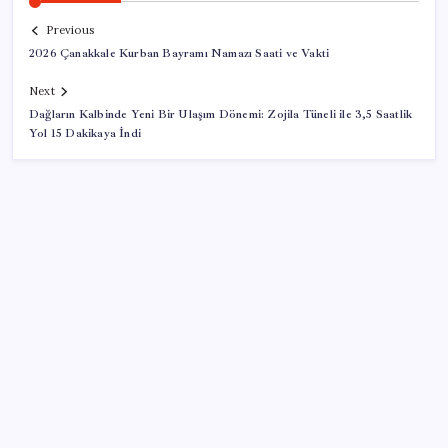
Previous
2026 Çanakkale Kurban Bayramı Namazı Saati ve Vakti
Next
Dağların Kalbinde Yeni Bir Ulaşım Dönemi: Zojila Tüneli ile 3,5 Saatlik
Yol 15 Dakikaya İndi
SON YAZILAR
Parayla sebze alamayacağız
Sürekli maddi sorun yaşayan insanların beyni daha