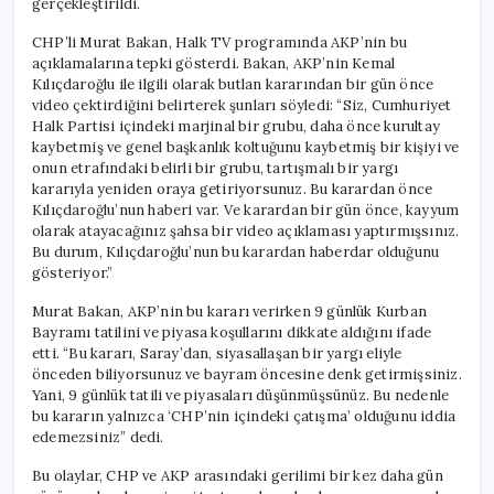
gerçekleştirildi.
için
CHP’li Murat Bakan, Halk TV programında AKP’nin bu
açıklamalarına tepki gösterdi. Bakan, AKP’nin Kemal
Kılıçdaroğlu ile ilgili olarak butlan kararından bir gün önce
video çektirdiğini belirterek şunları söyledi: “Siz, Cumhuriyet
Halk Partisi içindeki marjinal bir grubu, daha önce kurultay
kaybetmiş ve genel başkanlık koltuğunu kaybetmiş bir kişiyi ve
onun etrafındaki belirli bir grubu, tartışmalı bir yargı
kararıyla yeniden oraya getiriyorsunuz. Bu karardan önce
Kılıçdaroğlu’nun haberi var. Ve karardan bir gün önce, kayyum
olarak atayacağınız şahsa bir video açıklaması yaptırmışsınız.
Bu durum, Kılıçdaroğlu’nun bu karardan haberdar olduğunu
gösteriyor.”
Murat Bakan, AKP’nin bu kararı verirken 9 günlük Kurban
Bayramı tatilini ve piyasa koşullarını dikkate aldığını ifade
etti. “Bu kararı, Saray’dan, siyasallaşan bir yargı eliyle
önceden biliyorsunuz ve bayram öncesine denk getirmişsiniz.
Yani, 9 günlük tatili ve piyasaları düşünmüşsünüz. Bu nedenle
bu kararın yalnızca ‘CHP’nin içindeki çatışma’ olduğunu iddia
edemezsiniz” dedi.
Bu olaylar, CHP ve AKP arasındaki gerilimi bir kez daha gün