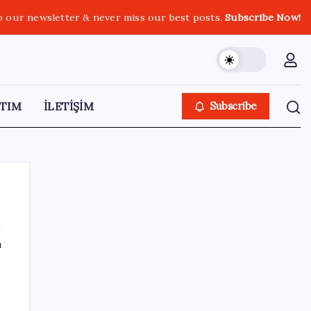
o our newsletter & never miss our best posts.
Subscribe Now!
TIM
İLETİŞİM
Subscribe
ı
SON YAZILAR
Çıkarılabilir Bataryalı Telefonlar Geri
Dönüyor