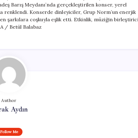
Konseri
adeş Barış Meydanı’nda gerçekleştirilen konser, yerel
için
yla renklendi. Konserde dinleyiciler, Grup Norm’un enerjik
şarkılara coşkuyla eşlik etti. Etkinlik, müziğin birleştiric
A / Betül Balabaz
Author
rak Aydın
Follow Me