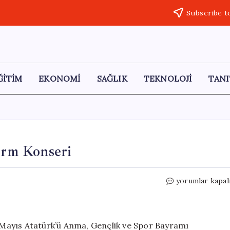
Subscribe t
ĞİTİM
EKONOMİ
SAĞLIK
TEKNOLOJİ
TANI
rm Konseri
Çorum’da
yorumlar kapal
Coşku
Dolu
Grup
Norm
Mayıs Atatürk’ü Anma, Gençlik ve Spor Bayramı