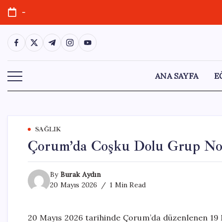
Skip
-
to
content
https://www.facebook.com/
https://twitter.com/
https://t.me/
https://www.instagram.com/
https://youtube.com/
ANA SAYFA
E
SAĞLIK
Çorum’da Coşku Dolu Grup No
By
Burak Aydın
20 Mayıs 2026
1 Min Read
20 Mayıs 2026 tarihinde Çorum’da düzenlenen 19 