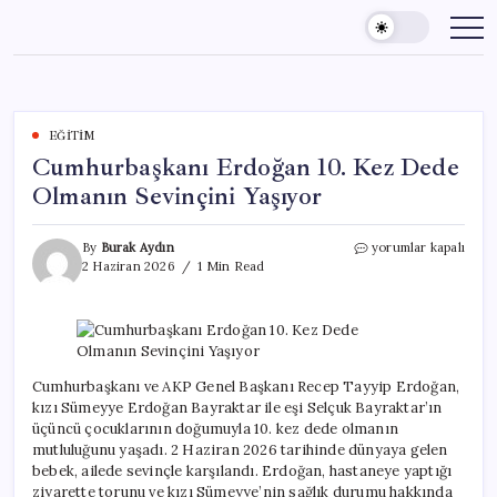
Skip
to
content
EĞITIM
Cumhurbaşkanı Erdoğan 10. Kez Dede
Olmanın Sevinçini Yaşıyor
Cumhurbaşkanı
By
Burak Aydın
yorumlar kapalı
Erdoğan
2 Haziran 2026
1 Min Read
10.
Kez
Dede
Olmanın
Sevinçini
Yaşıyor
Cumhurbaşkanı ve AKP Genel Başkanı Recep Tayyip Erdoğan,
için
kızı Sümeyye Erdoğan Bayraktar ile eşi Selçuk Bayraktar’ın
üçüncü çocuklarının doğumuyla 10. kez dede olmanın
mutluluğunu yaşadı. 2 Haziran 2026 tarihinde dünyaya gelen
bebek, ailede sevinçle karşılandı. Erdoğan, hastaneye yaptığı
ziyarette torunu ve kızı Sümeyye’nin sağlık durumu hakkında