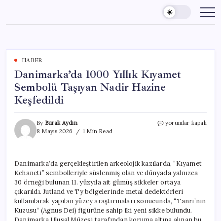
Skip
to
content
HABER
Danimarka’da 1000 Yıllık Kıyamet
Sembolü Taşıyan Nadir Hazine
Keşfedildi
Danimarka’da
By
Burak Aydın
yorumlar kapalı
1000
8 Mayıs 2026
1 Min Read
Yıllık
Kıyamet
Sembolü
Danimarka’da gerçekleştirilen arkeolojik kazılarda, “Kıyamet
Taşıyan
Kehaneti” sembolleriyle süslenmiş olan ve dünyada yalnızca
Nadir
Hazine
30 örneği bulunan 11. yüzyıla ait gümüş sikkeler ortaya
Keşfedildi
çıkarıldı. Jutland ve Ty bölgelerinde metal dedektörleri
için
kullanılarak yapılan yüzey araştırmaları sonucunda, “Tanrı’nın
Kuzusu” (Agnus Dei) figürüne sahip iki yeni sikke bulundu.
Danimarka Ulusal Müzesi tarafından koruma altına alınan bu