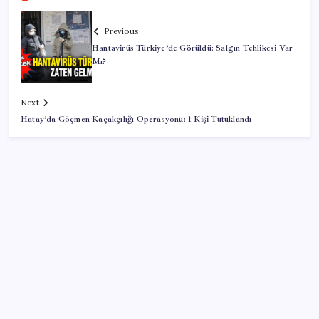
Previous
Hantavirüs Türkiye’de Görüldü: Salgın Tehlikesi Var
Mı?
Next
Hatay’da Göçmen Kaçakçılığı Operasyonu: 1 Kişi Tutuklandı
SON YAZILAR
Bakan Tekin: ‘Hayallerinizi desteklemeye devam