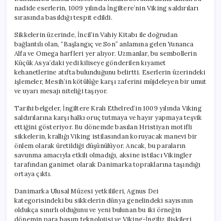
nadide eserlerin, 1009 yılında İngiltere’nin Viking saldırıları
sırasında basıldığı tespit edildi.
Sikkelerin üzerinde, İncil’in Vahiy Kitabı ile doğrudan
bağlantılı olan, “Başlangıç ve Son” anlamına gelen Yunanca
Alfa ve Omega harfleri yer alıyor. Uzmanlar, bu sembollerin
Küçük Asya’daki yedi kiliseye gönderilen kıyamet
kehanetlerine atıfta bulunduğunu belirtti. Eserlerin üzerindeki
işlemeler, Mesih’in kötülüğe karşı zaferini müjdeleyen bir umut
ve uyarı mesajı niteliği taşıyor.
Tarihi belgeler, İngiltere Kralı Ethelred’in 1009 yılında Viking
saldırılarına karşı halkı oruç tutmaya ve hayır yapmaya teşvik
ettiğini gösteriyor. Bu dönemde basılan Hristiyan motifli
sikkelerin, krallığı Viking istilasından koruyacak manevi bir
önlem olarak üretildiği düşünülüyor. Ancak, bu paraların
savunma amacıyla etkili olmadığı, aksine istilacı Vikingler
tarafından ganimet olarak Danimarka topraklarına taşındığı
ortaya çıktı.
Danimarka Ulusal Müzesi yetkilileri, Agnus Dei
kategorisindeki bu sikkelerin dünya genelindeki sayısının
oldukça sınırlı olduğunu ve yeni bulunan bu iki örneğin
dönemin para basım teknolojisi ve Viking-İngiliz ilişkileri