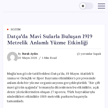
Skip
to
content
EĞITIM
Datça’da Mavi Sularla Buluşan 1919
Metrelik Anlamlı Yüzme Etkinliği
Datça’da
By
Burak Aydın
yorumlar kapalı
Mavi
20 Mayıs 2026
1 Min Read
Sularla
Buluşan
1919
Muğla’nın gözde tatil beldesi Datça’da, 19 Mayıs Atatürk’ü
Metrelik
Anma ve Gençlik ve Spor Bayramı etkinlikleri çerçevesinde
Anlamlı
Yüzme
anlam dolu bir yüzme organizasyonu gerçekleştirildi. “Bir çift
Etkinliği
mavi gözün ışığında” temasıyla düzenlenen bu etkinlikte, açık
için
deniz yüzücülerinden oluşan 27 sporcu, Türk bayraklarıyla
süsledikleri etkinlikte 1919 metrelik parkuru başarıyla
tamamladı.