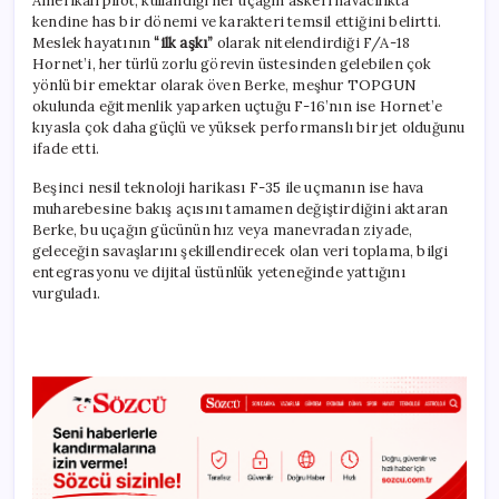
Amerikalı pilot, kullandığı her uçağın askeri havacılıkta
kendine has bir dönemi ve karakteri temsil ettiğini belirtti.
Meslek hayatının
“ilk aşkı”
olarak nitelendirdiği F/A-18
Hornet’i, her türlü zorlu görevin üstesinden gelebilen çok
yönlü bir emektar olarak öven Berke, meşhur TOPGUN
okulunda eğitmenlik yaparken uçtuğu F-16’nın ise Hornet’e
kıyasla çok daha güçlü ve yüksek performanslı bir jet olduğunu
ifade etti.
Beşinci nesil teknoloji harikası F-35 ile uçmanın ise hava
muharebesine bakış açısını tamamen değiştirdiğini aktaran
Berke, bu uçağın gücünün hız veya manevradan ziyade,
geleceğin savaşlarını şekillendirecek olan veri toplama, bilgi
entegrasyonu ve dijital üstünlük yeteneğinde yattığını
vurguladı.