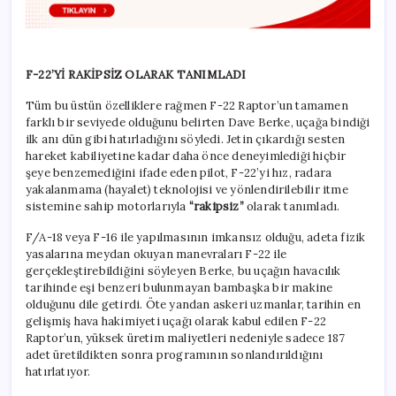
F-22’Yİ RAKİPSİZ OLARAK TANIMLADI
Tüm bu üstün özelliklere rağmen F-22 Raptor’un tamamen
farklı bir seviyede olduğunu belirten Dave Berke, uçağa bindiği
ilk anı dün gibi hatırladığını söyledi. Jetin çıkardığı sesten
hareket kabiliyetine kadar daha önce deneyimlediği hiçbir
şeye benzemediğini ifade eden pilot, F-22’yi hız, radara
yakalanmama (hayalet) teknolojisi ve yönlendirilebilir itme
sistemine sahip motorlarıyla
“rakipsiz”
olarak tanımladı.
F/A-18 veya F-16 ile yapılmasının imkansız olduğu, adeta fizik
yasalarına meydan okuyan manevraları F-22 ile
gerçekleştirebildiğini söyleyen Berke, bu uçağın havacılık
tarihinde eşi benzeri bulunmayan bambaşka bir makine
olduğunu dile getirdi. Öte yandan askeri uzmanlar, tarihin en
gelişmiş hava hakimiyeti uçağı olarak kabul edilen F-22
Raptor’un, yüksek üretim maliyetleri nedeniyle sadece 187
adet üretildikten sonra programının sonlandırıldığını
hatırlatıyor.