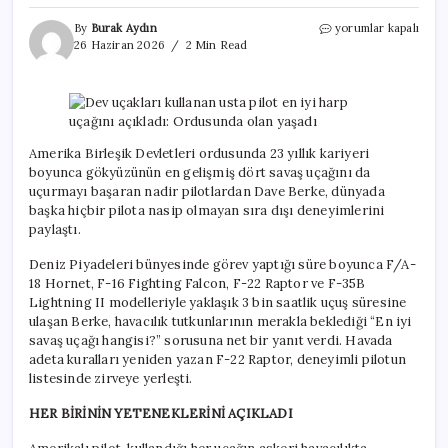
Dev
By
Burak Aydın
yorumlar kapalı
uçakları
26 Haziran 2026
2 Min Read
kullanan
usta
pilot
en
iyi
harp
Amerika Birleşik Devletleri ordusunda 23 yıllık kariyeri
uçağını
boyunca gökyüzünün en gelişmiş dört savaş uçağını da
açıkladı:
uçurmayı başaran nadir pilotlardan Dave Berke, dünyada
Ordusunda
başka hiçbir pilota nasip olmayan sıra dışı deneyimlerini
olan
paylaştı.
yaşadı
için
Deniz Piyadeleri bünyesinde görev yaptığı süre boyunca F/A-
18 Hornet, F-16 Fighting Falcon, F-22 Raptor ve F-35B
Lightning II modelleriyle yaklaşık 3 bin saatlik uçuş süresine
ulaşan Berke, havacılık tutkunlarının merakla beklediği “En iyi
savaş uçağı hangisi?” sorusuna net bir yanıt verdi. Havada
adeta kuralları yeniden yazan F-22 Raptor, deneyimli pilotun
listesinde zirveye yerleşti.
HER BİRİNİN YETENEKLERİNİ AÇIKLADI