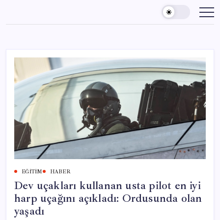
Skip
to
content
EĞITIM
HABER
Dev uçakları kullanan usta pilot en iyi
harp uçağını açıkladı: Ordusunda olan
yaşadı