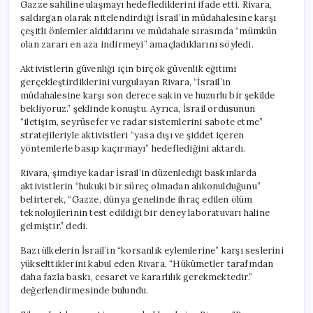
Gazze sahiline ulaşmayı hedeflediklerini ifade etti. Rivara,
saldırgan olarak nitelendirdiği İsrail’in müdahalesine karşı
çeşitli önlemler aldıklarını ve müdahale sırasında “mümkün
olan zararı en aza indirmeyi” amaçladıklarını söyledi.
Aktivistlerin güvenliği için birçok güvenlik eğitimi
gerçekleştirdiklerini vurgulayan Rivara, “İsrail’in
müdahalesine karşı son derece sakin ve huzurlu bir şekilde
bekliyoruz.” şeklinde konuştu. Ayrıca, İsrail ordusunun
“iletişim, seyrüsefer ve radar sistemlerini sabote etme”
stratejileriyle aktivistleri “yasa dışı ve şiddet içeren
yöntemlerle basıp kaçırmayı” hedeflediğini aktardı.
Rivara, şimdiye kadar İsrail’in düzenlediği baskınlarda
aktivistlerin “hukuki bir süreç olmadan alıkonulduğunu”
belirterek, “Gazze, dünya genelinde ihraç edilen ölüm
teknolojilerinin test edildiği bir deney laboratuvarı haline
gelmiştir.” dedi.
Bazı ülkelerin İsrail’in “korsanlık eylemlerine” karşı seslerini
yükselttiklerini kabul eden Rivara, “Hükümetler tarafından
daha fazla baskı, cesaret ve kararlılık gerekmektedir.”
değerlendirmesinde bulundu.