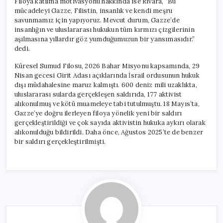
Filoya katılma motivasyonu hakkında ise Rivara, “Bu
mücadeleyi Gazze, Filistin, insanlık ve kendi meşru
savunmamız için yapıyoruz. Mevcut durum, Gazze’de
insanlığın ve uluslararası hukukun tüm kırmızı çizgilerinin
aşılmasına yıllardır göz yumduğumuzun bir yansımasıdır.”
dedi.
Küresel Sumud Filosu, 2026 Bahar Misyonu kapsamında, 29
Nisan gecesi Girit Adası açıklarında İsrail ordusunun hukuk
dışı müdahalesine maruz kalmıştı. 600 deniz mili uzaklıkta,
uluslararası sularda gerçekleşen saldırıda, 177 aktivist
alıkonulmuş ve kötü muameleye tabi tutulmuştu. 18 Mayıs’ta,
Gazze’ye doğru ilerleyen filoya yönelik yeni bir saldırı
gerçekleştirildiği ve çok sayıda aktivistin hukuka aykırı olarak
alıkonulduğu bildirildi. Daha önce, Ağustos 2025’te de benzer
bir saldırı gerçekleştirilmişti.