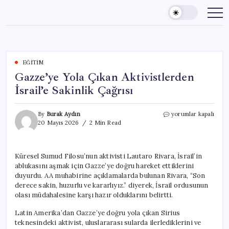
Skip
to
content
EĞITIM
Gazze’ye Yola Çıkan Aktivistlerden
İsrail’e Sakinlik Çağrısı
Gazze’ye
By
Burak Aydın
yorumlar kapalı
Yola
20 Mayıs 2026
2 Min Read
Çıkan
Aktivistlerden
İsrail’e
Küresel Sumud Filosu’nun aktivisti Lautaro Rivara, İsrail’in
Sakinlik
ablukasını aşmak için Gazze’ye doğru hareket ettiklerini
Çağrısı
için
duyurdu. AA muhabirine açıklamalarda bulunan Rivara, “Son
derece sakin, huzurlu ve kararlıyız.” diyerek, İsrail ordusunun
olası müdahalesine karşı hazır olduklarını belirtti.
Latin Amerika’dan Gazze’ye doğru yola çıkan Sirius
teknesindeki aktivist, uluslararası sularda ilerlediklerini ve