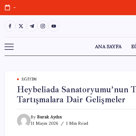
Skip
-
to
content
https://www.facebook.com/
https://twitter.com/
https://t.me/
https://www.instagram.com/
https://youtube.com/
ANA SAYFA
E
EĞITIM
Heybeliada Sanatoryumu’nun Ta
Tartışmalara Dair Gelişmeler
By
Burak Aydın
11 Mayıs 2026
1 Min Read