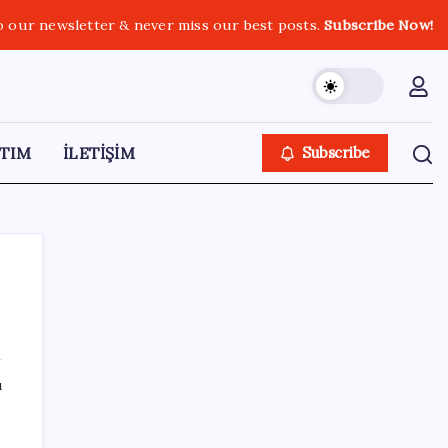
o our newsletter & never miss our best posts.
Subscribe Now!
TIM
İLETİŞİM
Subscribe
SON YAZILAR
ı
un
Umut’un Kabataş hayali gerçek oldu