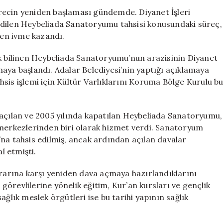
Yeniden
recin yeniden başlaması gündemde. Diyanet İşleri
Başlayan
edilen Heybeliada Sanatoryumu tahsisi konusundaki süreç,
Tartışmalara
en ivme kazandı.
Dair
Gelişmeler
ak bilinen Heybeliada Sanatoryumu’nun arazisinin Diyanet
için
ılmaya başlandı. Adalar Belediyesi’nin yaptığı açıklamaya
sis işlemi için Kültür Varlıklarını Koruma Bölge Kurulu b
 açılan ve 2005 yılında kapatılan Heybeliada Sanatoryumu,
 merkezlerinden biri olarak hizmet verdi. Sanatoryum
ğı’na tahsis edilmiş, ancak ardından açılan davalar
l etmişti.
ararına karşı yeniden dava açmaya hazırlandıklarını
n görevlilerine yönelik eğitim, Kur’an kursları ve gençlik
 sağlık meslek örgütleri ise bu tarihi yapının sağlık