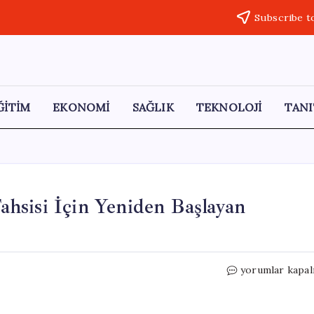
Subscribe t
ĞİTİM
EKONOMİ
SAĞLIK
TEKNOLOJİ
TANI
hsisi İçin Yeniden Başlayan
Heybeliada
yorumlar kapal
Sanatoryumu’n
Tahsisi
İçin