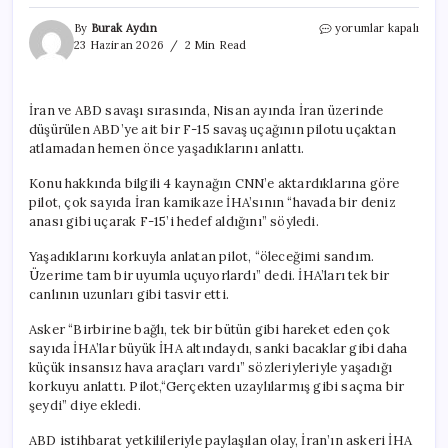
İran’da
By
Burak Aydın
yorumlar kapalı
vurulan
23 Haziran 2026
2 Min Read
F-
15’in
pilotu
İran ve ABD savaşı sırasında, Nisan ayında İran üzerinde
ilk
düşürülen ABD’ye ait bir F-15 savaş uçağının pilotu uçaktan
kez
konuştu:
atlamadan hemen önce yaşadıklarını anlattı.
Denizanası
gibi
Konu hakkında bilgili 4 kaynağın CNN’e aktardıklarına göre
uçtular,
pilot, çok sayıda İran kamikaze İHA’sının “havada bir deniz
uzaylı
anası gibi uçarak F-15’i hedef aldığını” söyledi.
gibiydi
için
Yaşadıklarını korkuyla anlatan pilot, “öleceğimi sandım.
Üzerime tam bir uyumla uçuyorlardı” dedi. İHA’ları tek bir
canlının uzunları gibi tasvir etti.
Asker “Birbirine bağlı, tek bir bütün gibi hareket eden çok
sayıda İHA’lar büyük İHA altındaydı, sanki bacaklar gibi daha
küçük insansız hava araçları vardı” sözleriyleriyle yaşadığı
korkuyu anlattı. Pilot,“Gerçekten uzaylılarmış gibi saçma bir
şeydi” diye ekledi.
ABD istihbarat yetkilileriyle paylaşılan olay, İran’ın askeri İHA