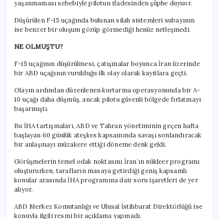
yaşanmaması sebebiyle pilotun ifadesinden şüphe duyuor.
Düşürülen F-15 uçağında bulunan silah sistemleri subayının
ise benzer bir oluşum görüp görmediği henüz netleşmedi.
NE OLMUŞTU?
F-15 uçağının düşürülmesi, çatışmalar boyunca İran üzerinde
bir ABD uçağının vurulduğu ilk olay olarak kayıtlara geçti.
Olayın ardından düzenlenen kurtarma operasyonunda bir A-
10 uçağı daha düşmüş, ancak pilotu güvenli bölgede fırlatmayı
başarmıştı.
Bu İHA tartışmaları, ABD ve Tahran yönetiminin geçen hafta
başlayan 60 günlük ateşkes kapsamında savaşı sonlandıracak
bir anlaşmayı müzakere ettiği döneme denk geldi.
Görüşmelerin temel odak noktasını İran’ın nükleer programı
oluştururken, tarafların masaya getirdiği geniş kapsamlı
konular arasında İHA programına dair soru işaretleri de yer
alıyor.
ABD Merkez Komutanlığı ve Ulusal İstihbarat Direktörlüğü ise
konuyla ilgili resmi bir açıklama yapmadı.