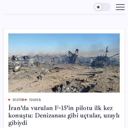
Skip
to
content
EĞITIM
HABER
İran’da vurulan F-15’in pilotu ilk kez
konuştu: Denizanası gibi uçtular, uzaylı
gibiydi