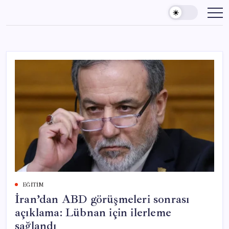
Skip
to
content
EĞITIM
İran’dan ABD görüşmeleri sonrası
açıklama: Lübnan için ilerleme
sağlandı