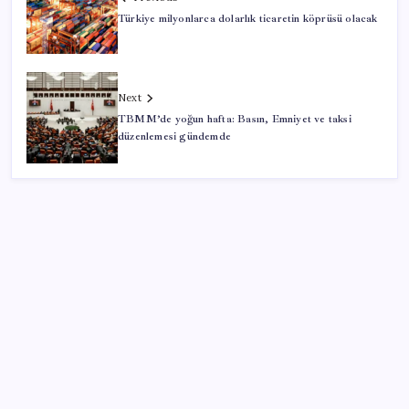
Türkiye milyonlarca dolarlık ticaretin köprüsü olacak
Next
TBMM’de yoğun hafta: Basın, Emniyet ve taksi
düzenlemesi gündemde
SON YAZILAR
Parayla sebze alamayacağız