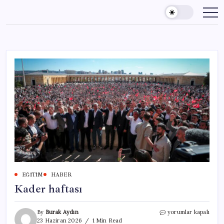
Skip
to
content
EĞITIM
HABER
Kader haftası
Kader
By
Burak Aydın
yorumlar kapalı
haftası
23 Haziran 2026
1 Min Read