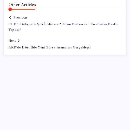
Other Articles
Previous
CHP’li Gökçen’in Şok İddiaları: “Odam Butlancılar Tarafından Baskın
Yapıldı”
Next
AKP’de Dört İlde Yeni Görev Atamaları Gerçekleşti
SON YAZILAR
Umut’un Kabataş hayali gerçek oldu