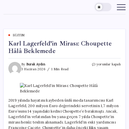
Skip
to
content
EĞITIM
Karl Lagerfeld’in Mirası: Choupette
Hâlâ Beklemede
Karl
By
Burak Aydın
yorumlar kapalı
Lagerfeld’in
3 Haziran 2026
1 Min Read
Mirası:
Choupette
Hâlâ
Beklemede
için
2019 yılında hayatını kaybeden ünlü moda tasarımcısı Karl
Lagerfeld, 200 milyon Euro değerindeki servetinin 1,7 milyon
Euro’sunu 14 yaşındaki kedisi Choupette’e bırakmıştı. Ancak,
Lagerfeld’in vefatından bu yana geçen 7 yılda Choupette’in
mirası henüz teslim alınamadı. Lagerfeld’in eski yardımcısı
Françoise Caçote, Choupette’in daha önceki lüks yaşam