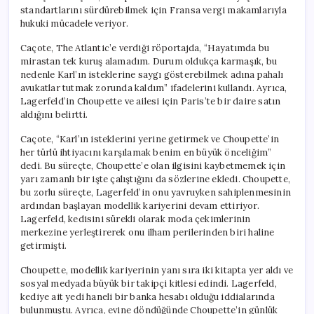
standartlarını sürdürebilmek için Fransa vergi makamlarıyla
hukuki mücadele veriyor.
Caçote, The Atlantic’e verdiği röportajda, “Hayatımda bu
mirastan tek kuruş alamadım. Durum oldukça karmaşık, bu
nedenle Karl’ın isteklerine saygı gösterebilmek adına pahalı
avukatlar tutmak zorunda kaldım” ifadelerini kullandı. Ayrıca,
Lagerfeld’in Choupette ve ailesi için Paris’te bir daire satın
aldığını belirtti.
Caçote, “Karl’ın isteklerini yerine getirmek ve Choupette’in
her türlü ihtiyacını karşılamak benim en büyük önceliğim”
dedi. Bu süreçte, Choupette’e olan ilgisini kaybetmemek için
yarı zamanlı bir işte çalıştığını da sözlerine ekledi. Choupette,
bu zorlu süreçte, Lagerfeld’in onu yavruyken sahiplenmesinin
ardından başlayan modellik kariyerini devam ettiriyor.
Lagerfeld, kedisini sürekli olarak moda çekimlerinin
merkezine yerleştirerek onu ilham perilerinden biri haline
getirmişti.
Choupette, modellik kariyerinin yanı sıra iki kitapta yer aldı ve
sosyal medyada büyük bir takipçi kitlesi edindi. Lagerfeld,
kediye ait yedi haneli bir banka hesabı olduğu iddialarında
bulunmuştu. Ayrıca, evine döndüğünde Choupette’in günlük