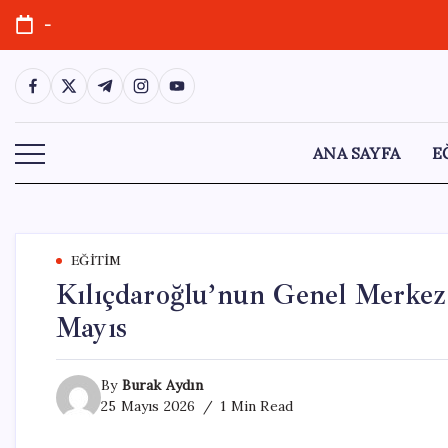
Skip
-
to
content
https://www.facebook.com/
https://twitter.com/
https://t.me/
https://www.instagram.com/
https://youtube.com/
ANA SAYFA
E
EĞITIM
Kılıçdaroğlu’nun Genel Merkez 
Mayıs
By
Burak Aydın
25 Mayıs 2026
1 Min Read