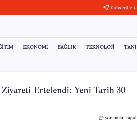
Subscribe t
ĞİTİM
EKONOMİ
SAĞLIK
TEKNOLOJİ
TANI
Ziyareti Ertelendi: Yeni Tarih 30
Kılıçdaroğlu’nu
yorumlar kapal
Genel
Merkez
Ziyareti