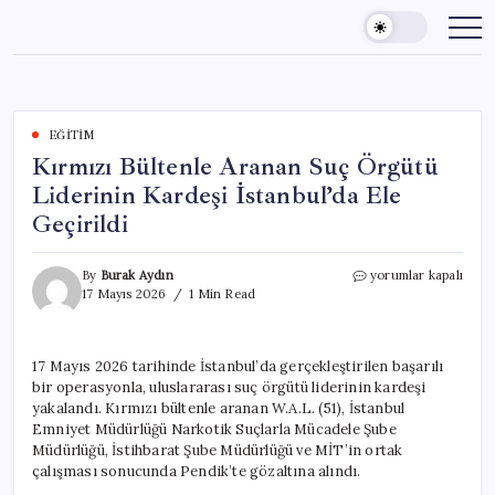
Skip
to
content
EĞITIM
Kırmızı Bültenle Aranan Suç Örgütü
Liderinin Kardeşi İstanbul’da Ele
Geçirildi
Kırmızı
By
Burak Aydın
yorumlar kapalı
Bültenle
17 Mayıs 2026
1 Min Read
Aranan
Suç
Örgütü
17 Mayıs 2026 tarihinde İstanbul’da gerçekleştirilen başarılı
Liderinin
bir operasyonla, uluslararası suç örgütü liderinin kardeşi
Kardeşi
İstanbul’da
yakalandı. Kırmızı bültenle aranan W.A.L. (51), İstanbul
Ele
Emniyet Müdürlüğü Narkotik Suçlarla Mücadele Şube
Geçirildi
Müdürlüğü, İstihbarat Şube Müdürlüğü ve MİT’in ortak
için
çalışması sonucunda Pendik’te gözaltına alındı.