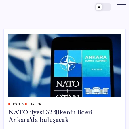
Skip
to
content
EĞITIM
HABER
NATO üyesi 32 ülkenin lideri
Ankara’da buluşacak