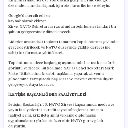
En güncel haberlere ve son dakika gelişmelerine Google
üzerinden anında ulaşmak için bizi favorilerinize ekleyin.
Google’da tercih edilen
kaynak olarak ekleyin
Zirve, NATO Sekretaryası tarafından belirlenen standart bir
şablon çerçevesinde düzenlenecek.
Liderler arasındaki toplantı tamamen kapalı oturum şeklinde
gerçekleştirilecek ve NATO düzeyinde gizlilik derecesine
sahip bir formatta yürütülecek.
Toplantının sadece başlangıç aşamasında basına kısa süreli
görüntü verilecek. Bu bölümde NATO Genel Sekreteri Mark
Rutte, İttifak adına kısa bir açıklama yaparak zirvenin
gündemine, tartışılacak başlıklara ve mevcut duruma ilişkin
çerçeveyi ortaya koyacak.
İLETİŞİM BAŞKANLIĞININ FAALİYETLERİ
İletişim Başkanlığı, 36. NATO Zirvesi kapsamında medya ve
yayın faaliyetlerini, akreditasyon süreçlerini, tanıtım
faaliyetlerini, kriz iletişimini ve kamu diplomasisi
uygulamalarını yürütmek üzere bir NATO görev gücü
oluşturdu.