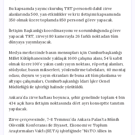
Bu kapsamda yayıncı kuruluş TRT personeli dahil zirve
alanlarında 500, yan etkinlikler ve kriz iletişimi kapsamında
350 olmak üzere toplamda 850 personel görev yapacak.
İletişim Başkanlığı koordinasyonu ve sorumluluğunda görev
yapacak TRT, zirveyi 80 kamerayla 26 farklı noktadan tüm
dünyaya yayımlayacak.
Medya merkezinde basın mensupları için Cumhurbaşkanlığı
Millet Kütüphanesinde yaklaşık 1600 çalışma alanı, 54’ü sabit
olmak üzere 100’e yakın canlı yayın noktası, röportaj alanları,
stüdyolar, basın mikserleri, yönlendirme tabelaları, 40 montaj
odası, duyuru ve yayın ekranları ile buna ait tüm planlama ve
altyapı çalışmaları, Cumhurbaşkanlığı İdari İşler Genel
Müdürlüğü ile işbirliği halinde yürütüldü.
Ankara’da zirve haftası boyunca, şehir genelinde toplam 4 bin
434 açık hava iletişim noktasında dört ayrı konseptte tanıtım
yapılacak.
Zirve çerçevesinde, 7-8 Temmuz’da Ankara Palas’ta Münih
Güvenlik Konferansı ile Siyaset, Ekonomi ve Toplum
Araştırmaları Vakfı (SETA) işbirliğinde “NATO Allies in