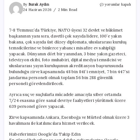
NATO
By
Burak Aydın
yorumlar kapalı
üyesi
24 Haziran 2026
2 Min Read
32
ülkenin
lideri
7-8 Temmuz’da Türkiye, NATO üyesi 32 devlet ve hükümet
Ankara’da
başkanının yanı sıra, davetli çok sayıda lidere, 100’e yakın
buluşacak
için
bakana, çok sayıda üst düzey diplomata, uluslararası kuruluş
temsilcilerine ve binlerce yabancı misafire ev sahipliği
yapacak. Dünyanın dört bir yanından, 3 bine yakın gazeteci,
televizyon ekibi, foto muhabiri, dijital medya temsilcisi ve
uluslararası yayın kuruluşunun akreditasyon başvurusunda
bulunduğu zirve kapsamında 48 bin 841’i emniyet, 7 bin 447’si
jandarma personeli olmak toplam 56 bin 288 güvenlik
personeli görevlendirilecek.
Ayrıca suç ve suçlularla mücadele amacıyla siber ortamda
7/24 esasına göre sanal devriye faaliyetleri yürütmek üzere
639 personel görev yapacak.
Zirve kapsamında Ankara, Esenboğa ve Mürted olmak üzere 3
havalimanı ile katılımcılara hizmet verilecek.
Haberlerimizi Google’da Takip Edin