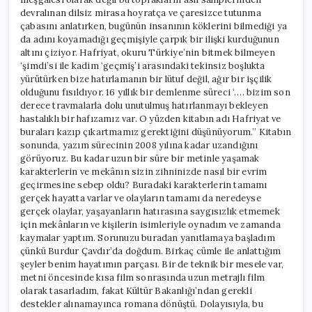
devralınan dilsiz mirasa hoyratça ve çaresizce tutunma
çabasını anlatırken, bugünün insanının köklerini bilmediği ya
da adını koyamadığı geçmişiyle çarpık bir ilişki kurduğunun
altını çiziyor. Hafriyat, okuru Türkiye’nin bitmek bilmeyen
‘şimdi’si ile kadim ‘geçmiş’i arasındaki tekinsiz boşlukta
yürütürken bize hatırlamanın bir lütuf değil, ağır bir işçilik
olduğunu fısıldıyor. 16 yıllık bir demlenme süreci ‘…. bizim son
derece travmalarla dolu unutulmuş hatırlanmayı bekleyen
hastalıklı bir hafızamız var. O yüzden kitabın adı Hafriyat ve
buraları kazıp çıkartmamız gerektiğini düşünüyorum.’’ Kitabın
sonunda, yazım sürecinin 2008 yılına kadar uzandığını
görüyoruz. Bu kadar uzun bir süre bir metinle yaşamak
karakterlerin ve mekânın sizin zihninizde nasıl bir evrim
geçirmesine sebep oldu? Buradaki karakterlerin tamamı
gerçek hayatta varlar ve olayların tamamı da neredeyse
gerçek olaylar, yaşayanların hatırasına saygısızlık etmemek
için mekânların ve kişilerin isimleriyle oynadım ve zamanda
kaymalar yaptım. Sorunuzu buradan yanıtlamaya başladım
çünkü Burdur Çavdır’da doğdum. Birkaç cümle ile anlattığım
şeyler benim hayatımın parçası. Bir de teknik bir mesele var,
metni öncesinde kısa film sonrasında uzun metrajlı film
olarak tasarladım, fakat Kültür Bakanlığı’ndan gerekli
destekler alınamayınca romana dönüştü. Dolayısıyla, bu