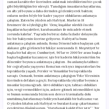
zaman karakterler üzerinden anlatmak istediklerimi bir çocuk
gibi büyüttüğüm bir süreçti. Tanıdığım insanların hayatlarına,
on altı yıl boyunca daha derinden gözlemleyerek baktım;
onların neden böyle bir kader yaşıyor olduklarını anlamaya
çalıştım. Zaten bu yüzden adı Hafriyat. Marks’ın 18
Bruimere’de söylediği gibi ‘Genç kuşaklar sürekli önceki
kuşakların hayaletleri, karabasanları ile mücadele etmek
zorunda kalırlar’. Taşrada bu biraz daha fazladır dolayısıyla
biz bir bakiyenin üzerine geliyoruz. Hafriyat’ta bunu
anlatmaya çalıştım aslında, Roma Dönemi’nden başlayan çok
alakasız gibi görünen bir hikâye sonrasında II. Meşrutiyet’te
başka bir hal alıyor, Cumhuriyet, 90’lar ve 2000’ler arası başka
başka bağlamlar kazanıyor, işte bir kaderin hikâyesini tüm bu
dönemler boyunca anlatmaya çalıştım . Bu anlamıyla talihsiz
bir coğrafyada yaşıyoruz Roma’nın en kıyıcı imparatorları bu
topraklarda yaşadı, Persler ve Yunanlılar bu topraklarda
savaştı. Osmanlı, benim anlatmaya çalıştığım Teke Yöresinin
üzerinden defalarca geçti. Bu topraklarda yüzyıllar boyunca
insanlar kıyıma uğradı. Alevi oldukları için, tahtacı oldukları
için, vergi vermedikleri için, askere gitmek istemedikleri için
ve bunun sonucunda bizim son derece travmalarla dolu
unutulmuş hatırlanmayı bekleyen hastalıklı bir hafızamız var.
O yüzden kitabın adı Hafriyat ve buraları kazıp çıkartmamız
gerektiğini düşünüyorum. “Hatırlamak kolektif bir iştir” ‘ ’Bir