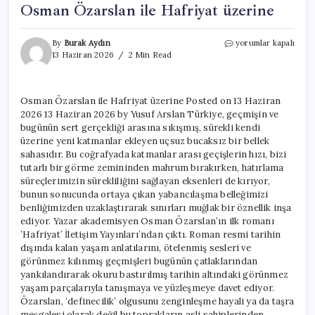
Osman Özarslan ile Hafriyat üzerine
Osman
By
Burak Aydın
yorumlar kapalı
Özarslan
13 Haziran 2026
2 Min Read
ile
Hafriyat
üzerine
Osman Özarslan ile Hafriyat üzerine Posted on 13 Haziran
için
2026 13 Haziran 2026 by Yusuf Arslan Türkiye, geçmişin ve
bugünün sert gerçekliği arasına sıkışmış, sürekli kendi
üzerine yeni katmanlar ekleyen uçsuz bucaksız bir bellek
sahasıdır. Bu coğrafyada katmanlar arası geçişlerin hızı, bizi
tutarlı bir görme zemininden mahrum bırakırken, hatırlama
süreçlerimizin sürekliliğini sağlayan eksenleri de kırıyor,
bunun sonucunda ortaya çıkan yabancılaşma belleğimizi
benliğimizden uzaklaştırarak sınırları muğlak bir öznellik inşa
ediyor. Yazar akademisyen Osman Özarslan’ın ilk romanı
’Hafriyat’ İletişim Yayınları’ndan çıktı. Roman resmi tarihin
dışında kalan yaşam anlatılarını, ötelenmiş sesleri ve
görünmez kılınmış geçmişleri bugünün çatlaklarından
yankılandırarak okuru bastırılmış tarihin altındaki görünmez
yaşam parçalarıyla tanışmaya ve yüzleşmeye davet ediyor.
Özarslan, ‘definecilik’ olgusunu zenginleşme hayali ya da taşra
meşgalesi olarak değil bu toprakların asli sahiplerinden