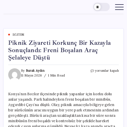
Skip
to
content
EĞITIM
Piknik Ziyareti Korkunç Bir Kazayla
Sonuçlandı: Freni Boşalan Araç
Şelaleye Düştü
Piknik
By
Burak Aydın
yorumlar kapalı
Ziyareti
11 Mayıs 2026
1 Min Read
Korkunç
Bir
Kazayla
Konya’nın Bozkır ilçesinde piknik yapanlar için korku dolu
Sonuçlandı:
anlar yaşandı. Park halindeyken freni boşalan bir minibüs,
Freni
Boşalan
Aygırdibi Çayı’na düştü. Olay, piknik amacıyla bölgeye gelen
Araç
bir sürücünün aracını uygun bir yere park etmesinin ardından
Şelaleye
gerçekleşti. Sürücü araçtan uzaklaştıktan kısa bir süre sonra
Düştü
minibüsün freni boşaldı ve kontrolsüz bir şekilde hareket
için
ederek çayın sularına gömüldü. Neyse ki, kaza anında araçta