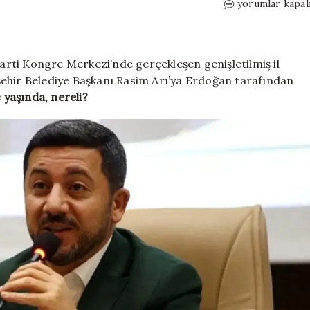
Rasim
yorumlar kapal
Arı
kimdir?
Nevşehir
Belediye
rti Kongre Merkezi’nde gerçekleşen genişletilmiş il
Başkanı
şehir Belediye Başkanı Rasim Arı’ya Erdoğan tarafından
Rasim
 yaşında, nereli?
Arı
kaç
yaşında,
nereli?
için