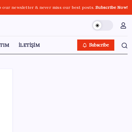
o our newsletter & never miss our best posts.
Subscribe Now!
TIM
İLETİŞİM
Subscribe
SON YAZILAR
‘Tek çatı altında toplanmalı’ dedi: Akın
Gürlek’ten ‘internet gazeteciliği’ için yasa