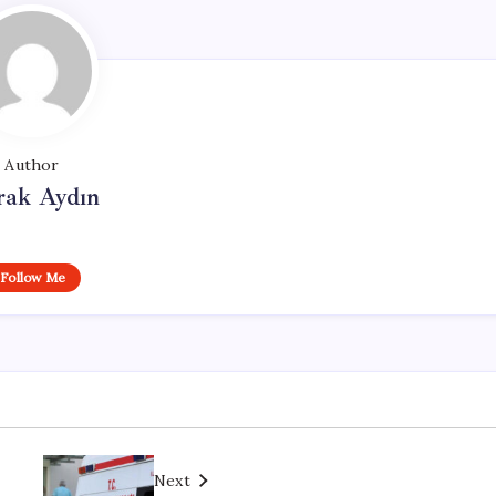
Author
rak Aydın
Follow Me
Next