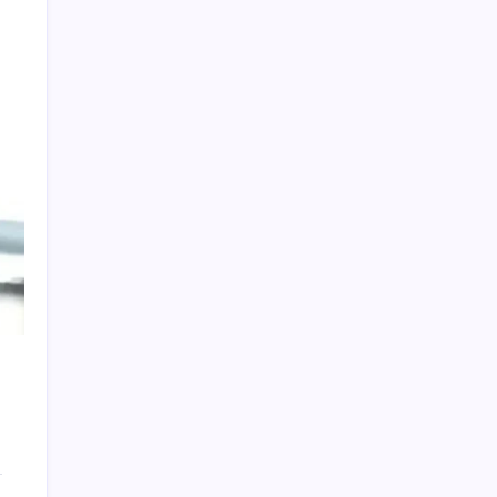
sinyali mi?
Çıkarılabilir Bataryalı Telefonlar Geri
Dönüyor
Otel doluluk oranlarında beş yılın düşük
Haziran ayı
BofA: Yatırımcı iyimserliği beş yılın en
yüksek seviyesinde
Türkiye, Suudi Arabistan ve Pakistan üçlü
savunma anlaşması imzalayacak
23 ülkede faaliyet gösteren Türk devi
kararını verdi: Ülkedeki bütün mağazalarını
kapatıyor
Umut’un Kabataş hayali gerçek oldu
Ev sahipleri dikkat: 2027 emlak vergisi
hesaplamasında yeni dönem başladı!
Bakan Tekin: ‘Hayallerinizi desteklemeye
devam ediyoruz’