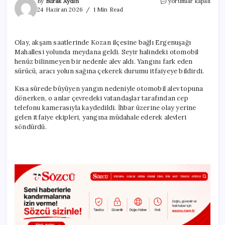
Seyir
By
Burak Aydın
yorumlar kapalı
halindeki
24 Haziran 2026
1 Min Read
otomobil
alev
alev
Olay, akşam saatlerinde Kozan ilçesine bağlı Ergenuşağı
yandı
Mahallesi yolunda meydana geldi. Seyir halindeki otomobil
için
henüz bilinmeyen bir nedenle alev aldı. Yangını fark eden
sürücü, aracı yolun sağına çekerek durumu itfaiyeye bildirdi.
Kısa sürede büyüyen yangın nedeniyle otomobil alev topuna
dönerken, o anlar çevredeki vatandaşlar tarafından cep
telefonu kamerasıyla kaydedildi. İhbar üzerine olay yerine
gelen itfaiye ekipleri, yangına müdahale ederek alevleri
söndürdü.