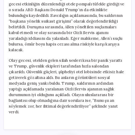
gecesi etkinliğin düzenlendiği otele pompalı tüfekle girdiği ve
o sırada ABD Başkanı Donald Trump’ın da etkinlikte
bulunduğu kaydedildi. Savcılığın açıklamasında, bu saldırının
“başkana yönelik suikast girişimi” olarak değerlendirildiği
belirtildi. Duruşma sırasında, Allen yöneltilen suçlamaları
kabul etmedi ve olay sırasında bir Gizli Servis ajanını
yaraladığı iddiasını da yalanladı. Eğer mahkeme, Allen’ı suçlu
bulursa, ömür boyu hapis cezası alma riskiyle karşı karşıya
kalacak.
Olay gecesi, otelden gelen silah sesleri kısa bir panik yarattı
ve Trump, güvenlik ekipleri tarafından hızla salondan
çıkarıldı. Güvenlik güçleri, şüpheliyi otel lobisinde etkisiz hale
getirerek gözaltına aldı. Bu anların görüntüleri sosyal
medyada geniş yankı buldu. Trump, saldırının ardından
yaptığı açıklamada yaralanan Gizli Servis ajanının sağlık
durumunun iyi olduğunu açıkladı. Olayın uluslararası bir
bağlantısı olup olmadığına dair sorulara ise, “Bunu şu an
söylemek zor, her ihtimal değerlendiriliyor” şeklinde yanıt
verdi.