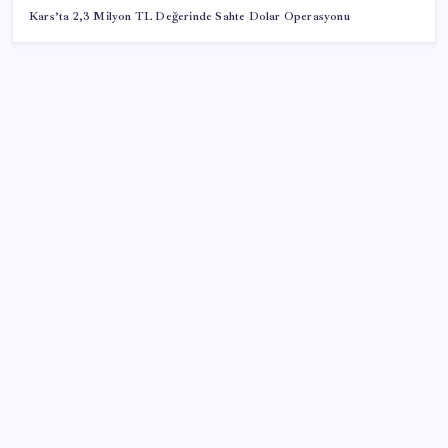
Kars’ta 2,3 Milyon TL Değerinde Sahte Dolar Operasyonu
SON YAZILAR
Umut’un Kabataş hayali gerçek oldu
Ev sahipleri dikkat: 2027 emlak vergisi
hesaplamasında yeni dönem başladı!
Bakan Tekin: ‘Hayallerinizi desteklemeye devam
ediyoruz’
DUS 1. dönem ek yerleştirme sonuçları açıklandı
ASELSAN’dan Kritik Başarı: Yerli ve Milli Kızılötesi