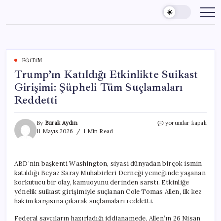
Skip
to
content
EĞITIM
Trump’ın Katıldığı Etkinlikte Suikast
Girişimi: Şüpheli Tüm Suçlamaları
Reddetti
Trump’ın
By
Burak Aydın
yorumlar kapalı
Katıldığı
11 Mayıs 2026
1 Min Read
Etkinlikte
Suikast
Girişimi:
ABD’nin başkenti Washington, siyasi dünyadan birçok ismin
Şüpheli
katıldığı Beyaz Saray Muhabirleri Derneği yemeğinde yaşanan
Tüm
Suçlamaları
korkutucu bir olay, kamuoyunu derinden sarstı. Etkinliğe
Reddetti
yönelik suikast girişimiyle suçlanan Cole Tomas Allen, ilk kez
için
hakim karşısına çıkarak suçlamaları reddetti.
Federal savcıların hazırladığı iddianamede, Allen’ın 26 Nisan