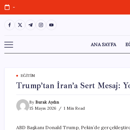
Skip
-
to
content
https://www.facebook.com/
https://twitter.com/
https://t.me/
https://www.instagram.com/
https://youtube.com/
ANA SAYFA
E
EĞITIM
Trump’tan İran’a Sert Mesaj: 
By
Burak Aydın
15 Mayıs 2026
1 Min Read
ABD Başkanı Donald Trump, Pekin’de gerçekleştird