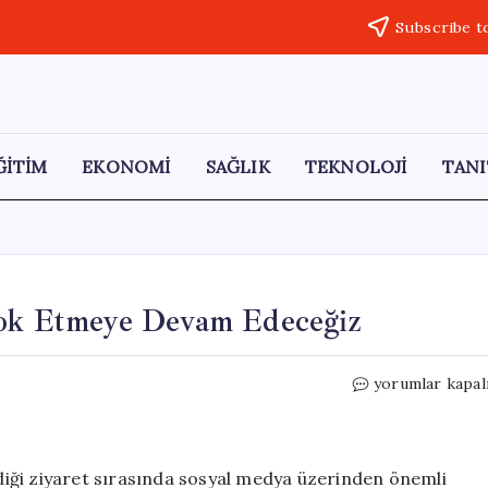
Subscribe t
ĞİTİM
EKONOMİ
SAĞLIK
TEKNOLOJİ
TANI
Yok Etmeye Devam Edeceğiz
Trump’tan
yorumlar kapal
İran’a
Sert
Mesaj:
Yok
iği ziyaret sırasında sosyal medya üzerinden önemli