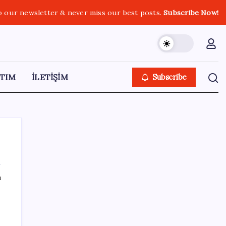
o our newsletter & never miss our best posts.
Subscribe Now!
TIM
İLETİŞİM
Subscribe
ı
SON YAZILAR
Sürekli maddi sorun yaşayan insanların
beyni daha çabuk yaşlanabiliyor: ‘Beyin de