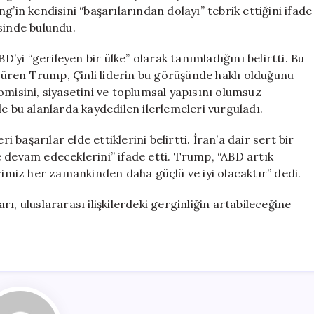
Etmeye
g’in kendisini “başarılarından dolayı” tebrik ettiğini ifade
Devam
sinde bulundu.
Edeceğiz
için
D’yi “gerileyen bir ülke” olarak tanımladığını belirtti. Bu
üren Trump, Çinli liderin bu görüşünde haklı olduğunu
sini, siyasetini ve toplumsal yapısını olumsuz
e bu alanlarda kaydedilen ilerlemeleri vurguladı.
aşarılar elde ettiklerini belirtti. İran’a dair sert bir
 devam edeceklerini” ifade etti. Trump, “ABD artık
rimiz her zamankinden daha güçlü ve iyi olacaktır” dedi.
ı, uluslararası ilişkilerdeki gerginliğin artabileceğine