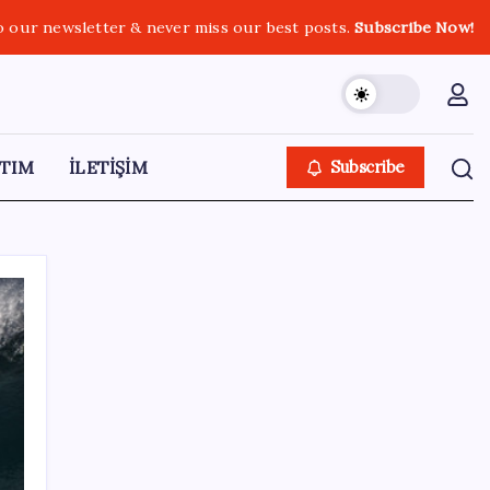
o our newsletter & never miss our best posts.
Subscribe Now!
TIM
İLETİŞİM
Subscribe
SON YAZILAR
‘Tek çatı altında toplanmalı’ dedi: Akın
Gürlek’ten ‘internet gazeteciliği’ için yasa