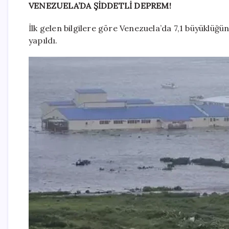
VENEZUELA’DA ŞİDDETLİ DEPREM!
İlk gelen bilgilere göre Venezuela’da 7,1 büyüklü
yapıldı.