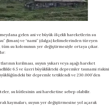
meydana gelen ani ve büyük ölçekli hareketlerin su
su” (liman) ve “nami” (dalga) kelimelerinden türeyen
, tüm su kolonunun yer değiştirmesiyle ortaya çıkar.
ır:
larının kırılması, suyun yukarı veya aşağı hareket
llikle 6.5 ve üzeri büyüklükteki depremler tsunami riskini
üyüklüğündeki bir depremle tetiklendi ve 230.000’den
eler, su kütlesinin ani hareketine sebep olabilir.
prak kaymaları, suyun yer değiştirmesine yol açarak