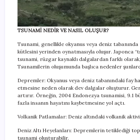
TSUNAMİ NEDİR VE NASIL OLUŞUR?
Tsunami, genellikle okyanus veya deniz tabanında 
kütlesini yerinden oynatmasıyla oluşur. Japonca “t
tsunami, rüzgar kaynaklı dalgalardan farklı olarak
Tsunamilerin oluşumunda başlıca nedenler şunlard
Depremler: Okyanus veya deniz tabanındaki fay hat
etmesine neden olarak dev dalgalar oluşturur. Gene
artırır. Örneğin, 2004 Endonezya tsunamisi, 9.1 b
fazla insanın hayatını kaybetmesine yol açtı.
Volkanik Patlamalar: Deniz altındaki volkanik aktivit
Deniz Altı Heyelanları: Depremlerin tetiklediği to
tsunami oluşturabilir.