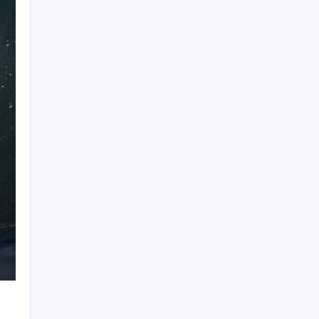
sinyali mi?
Çıkarılabilir Bataryalı Telefonlar Geri
Dönüyor
Otel doluluk oranlarında beş yılın düşük
Haziran ayı
BofA: Yatırımcı iyimserliği beş yılın en
yüksek seviyesinde
Türkiye, Suudi Arabistan ve Pakistan üçlü
savunma anlaşması imzalayacak
23 ülkede faaliyet gösteren Türk devi
kararını verdi: Ülkedeki bütün mağazalarını
kapatıyor
Umut’un Kabataş hayali gerçek oldu
Ev sahipleri dikkat: 2027 emlak vergisi
hesaplamasında yeni dönem başladı!
Bakan Tekin: ‘Hayallerinizi desteklemeye
devam ediyoruz’