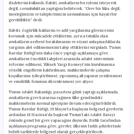
ifadelerini kullandı. Sabiti, avukatların bu eylemi isteyerek
değil, zorunluluktan yaptığını belirterek, “Grev bir lüks değil,
mesleğimizin ve taleplerimizin savunulması için hayati bir
gerekliliktir.” dedi.
Sabiti, özgürlük haklarını ve adil yargılanma güvencesini
korumak için mücadele ettiklerini, ayrıca tutuklu olan
avukatların serbest bırakılmasını ve siyasi anlaşmazlıklarda
yargının alet edilmemesini talep ettiklerini vurguladı. Tunus
Barolar Birliği’nin daha önce yaptığı açıklamaya göre,
avukatların öncelikli talepleri arasında adalet sisteminin
reforme edilmesi, Yüksek Yargı Konseyi’nin kurulmasına
yönelik engellerin kaldırılması, mahkemelerde çalışma
koşullarının iyileştirilmesi, yıpranmış altyapının yenilenmesi
ve emeklilik fonunun düzenlenmesi yer alıyor.
Tunus Adalet Bakanlığı, pazartesi günü yaptığı açıklamada,
avukatların grev kararına rağmen ülke genelindeki
mahkemelerin normal işleyişine devam edeceğini bildirdi.
Tunus Barolar Birliği, 19 Mayıs’ta başlayan bölgesel grevlerin
ardından 18 Haziran’da başkent Tunus’taki Adalet Sarayı
önünde genel bir grev yapacağını duyurdu. Birlik tarafından
açıklanan programa göre, grevler, ülkenin farklı şehirlerinde
belirli tarihlerde bölgesel olarak gerçekleştirilecek.