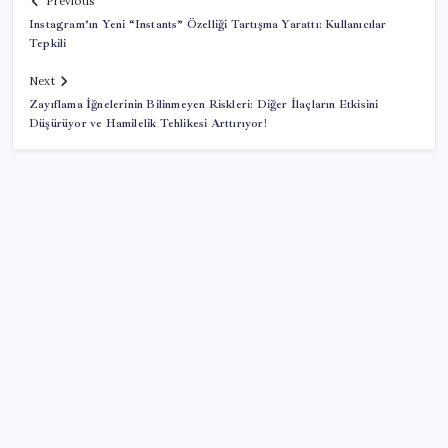
Previous
Instagram’ın Yeni “Instants” Özelliği Tartışma Yarattı: Kullanıcılar
Tepkili
Next
Zayıflama İğnelerinin Bilinmeyen Riskleri: Diğer İlaçların Etkisini
Düşürüyor ve Hamilelik Tehlikesi Arttırıyor!
SON YAZILAR
Parayla sebze alamayacağız
Sürekli maddi sorun yaşayan insanların beyni daha
çabuk yaşlanabiliyor: ‘Beyin de yoruluyor’