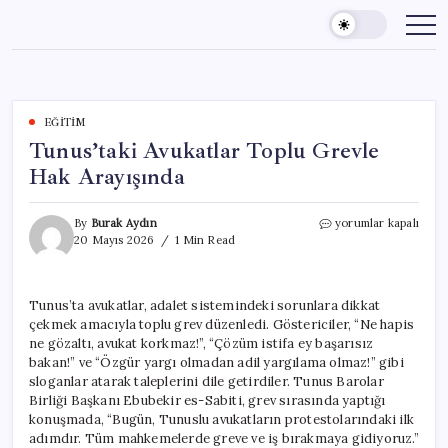
Skip
to
content
EĞITIM
Tunus’taki Avukatlar Toplu Grevle
Hak Arayışında
Tunus’taki
By
Burak Aydın
yorumlar kapalı
Avukatlar
20 Mayıs 2026
1 Min Read
Toplu
Grevle
Hak
Tunus’ta avukatlar, adalet sistemindeki sorunlara dikkat
Arayışında
çekmek amacıyla toplu grev düzenledi. Göstericiler, “Ne hapis
için
ne gözaltı, avukat korkmaz!”, “Çözüm istifa ey başarısız
bakan!” ve “Özgür yargı olmadan adil yargılama olmaz!” gibi
sloganlar atarak taleplerini dile getirdiler. Tunus Barolar
Birliği Başkanı Ebubekir es-Sabiti, grev sırasında yaptığı
konuşmada, “Bugün, Tunuslu avukatların protestolarındaki ilk
adımdır. Tüm mahkemelerde greve ve iş bırakmaya gidiyoruz.”