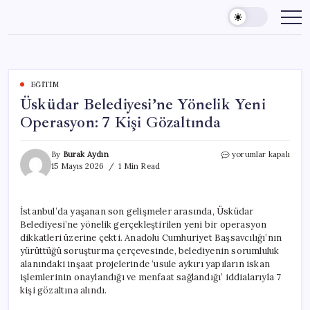
Skip
to
content
EĞITIM
Üsküdar Belediyesi’ne Yönelik Yeni
Operasyon: 7 Kişi Gözaltında
Üsküdar
By
Burak Aydın
yorumlar kapalı
Belediyesi’ne
15 Mayıs 2026
1 Min Read
Yönelik
Yeni
Operasyon:
İstanbul’da yaşanan son gelişmeler arasında, Üsküdar
7
Belediyesi’ne yönelik gerçekleştirilen yeni bir operasyon
Kişi
Gözaltında
dikkatleri üzerine çekti. Anadolu Cumhuriyet Başsavcılığı’nın
için
yürüttüğü soruşturma çerçevesinde, belediyenin sorumluluk
alanındaki inşaat projelerinde ‘usule aykırı yapıların iskan
işlemlerinin onaylandığı ve menfaat sağlandığı’ iddialarıyla 7
kişi gözaltına alındı.