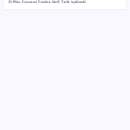
El Nino Fenomeni Yeniden Aktif: Tarih Açıklandı!
SON YAZILAR
‘Tek çatı altında toplanmalı’ dedi: Akın Gürlek’ten
‘internet gazeteciliği’ için yasa sinyali mi?
Çıkarılabilir Bataryalı Telefonlar Geri Dönüyor
Otel doluluk oranlarında beş yılın düşük Haziran ayı
BofA: Yatırımcı iyimserliği beş yılın en yüksek
seviyesinde
Türkiye, Suudi Arabistan ve Pakistan üçlü savunma