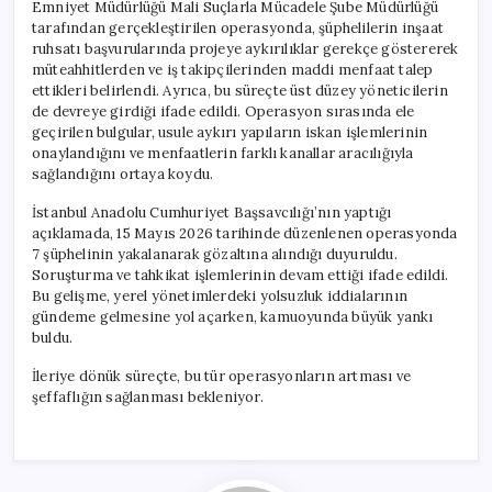
Emniyet Müdürlüğü Mali Suçlarla Mücadele Şube Müdürlüğü
tarafından gerçekleştirilen operasyonda, şüphelilerin inşaat
ruhsatı başvurularında projeye aykırılıklar gerekçe göstererek
müteahhitlerden ve iş takipçilerinden maddi menfaat talep
ettikleri belirlendi. Ayrıca, bu süreçte üst düzey yöneticilerin
de devreye girdiği ifade edildi. Operasyon sırasında ele
geçirilen bulgular, usule aykırı yapıların iskan işlemlerinin
onaylandığını ve menfaatlerin farklı kanallar aracılığıyla
sağlandığını ortaya koydu.
İstanbul Anadolu Cumhuriyet Başsavcılığı’nın yaptığı
açıklamada, 15 Mayıs 2026 tarihinde düzenlenen operasyonda
7 şüphelinin yakalanarak gözaltına alındığı duyuruldu.
Soruşturma ve tahkikat işlemlerinin devam ettiği ifade edildi.
Bu gelişme, yerel yönetimlerdeki yolsuzluk iddialarının
gündeme gelmesine yol açarken, kamuoyunda büyük yankı
buldu.
İleriye dönük süreçte, bu tür operasyonların artması ve
şeffaflığın sağlanması bekleniyor.