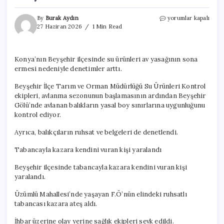
Beyşehir’de
By
Burak Aydın
yorumlar kapalı
Su
27 Haziran 2026
1 Min Read
Ürünleri
Denetimleri
Artıyor
Konya’nın Beyşehir ilçesinde su ürünleri av yasağının sona
için
ermesi nedeniyle denetimler arttı.
Beyşehir İlçe Tarım ve Orman Müdürlüğü Su Ürünleri Kontrol
ekipleri, avlanma sezonunun başlamasının ardından Beyşehir
Gölü’nde avlanan balıkların yasal boy sınırlarına uygunluğunu
kontrol ediyor.
Ayrıca, balıkçıların ruhsat ve belgeleri de denetlendi.
Tabancayla kazara kendini vuran kişi yaralandı
Beyşehir ilçesinde tabancayla kazara kendini vuran kişi
yaralandı.
Üzümlü Mahallesi’nde yaşayan F.Ö’nün elindeki ruhsatlı
tabancası kazara ateş aldı.
İhbar üzerine olay yerine sağlık ekipleri sevk edildi.