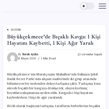
Skip
to
content
EĞITIM
Büyükçekmece’de Bıçaklı Kavga: 1 Kişi
Hayatını Kaybetti, 1 Kişi Ağır Yaralı
Büyükçekmece’de
By
Burak Aydın
yorumlar kapalı
Bıçaklı
11 Mayıs 2026
1 Min Read
Kavga:
1
Kişi
Büyükçekmece’nin Muratçeşme Mahallesi’nde bulunan Şehit
Hayatını
Sadık Bezer Parkı’nda akşam saatlerinde iki grup arasında
Kaybetti,
1
bilinmeyen bir nedenden dolayı tartışma çıktı. Tartışma, kısa
Kişi
sürede bıçaklı bir kavgaya dönüşerek, olayın korkunç
Ağır
boyutlara ulaşmasına neden oldu. Kavgada 1 kişi hayatını
Yaralı
kaybederken, 1 kişi de ağır yaralandı.
için
Sözlü olarak başlayan tartışma, tarafların birbirlerine bıçakla