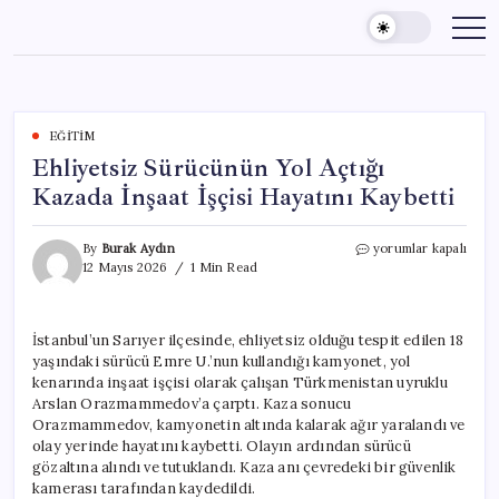
Skip
to
content
EĞITIM
Ehliyetsiz Sürücünün Yol Açtığı
Kazada İnşaat İşçisi Hayatını Kaybetti
Ehliyetsiz
By
Burak Aydın
yorumlar kapalı
Sürücünün
12 Mayıs 2026
1 Min Read
Yol
Açtığı
Kazada
İstanbul’un Sarıyer ilçesinde, ehliyetsiz olduğu tespit edilen 18
İnşaat
yaşındaki sürücü Emre U.’nun kullandığı kamyonet, yol
İşçisi
Hayatını
kenarında inşaat işçisi olarak çalışan Türkmenistan uyruklu
Kaybetti
Arslan Orazmammedov’a çarptı. Kaza sonucu
için
Orazmammedov, kamyonetin altında kalarak ağır yaralandı ve
olay yerinde hayatını kaybetti. Olayın ardından sürücü
gözaltına alındı ve tutuklandı. Kaza anı çevredeki bir güvenlik
kamerası tarafından kaydedildi.