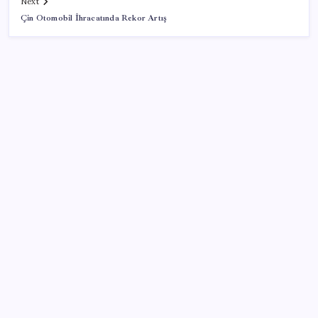
Next
Çin Otomobil İhracatında Rekor Artış
SON YAZILAR
Parayla sebze alamayacağız
Sürekli maddi sorun yaşayan insanların beyni daha
çabuk yaşlanabiliyor: ‘Beyin de yoruluyor’
Airbnb, ürün geliştirme süreçlerinde yapay zekayı
kullanıyor
‘Tek çatı altında toplanmalı’ dedi: Akın Gürlek’ten