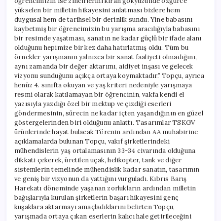
öğrencimizin ise zincirlerini kıran gökyüzünde özgürce
yükselen bir milletin hikayesini anlatması bizlere hem
duygusal hem de tarihsel bir derinlik sundu. Yine babasını
kaybetmiş bir öğrencimizin bu yarışma aracılığıyla babasını
bir resimde yaşatması, sanatın ne kadar güçlü bir ifade alanı
olduğunu hepimize bir kez daha hatırlatmış oldu. Tüm bu
örnekler yarışmanın yalnızca bir sanat faaliyeti olmadığını,
aynı zamanda bir değer aktarımı, aidiyet inşası ve gelecek
vizyonu sunduğunu açıkça ortaya koymaktadır.” Topçu, ayrıca
henüz 4. sınıfta okuyan ve yaş kriteri nedeniyle yarışmaya
resmi olarak katılamayan bir öğrencinin, vakfa kendi el
yazısıyla yazdığı özel bir mektup ve çizdiği eserleri
göndermesinin, sürecin ne kadar içten yaşandığının en güzel
göstergelerinden biri olduğunu anlattı. Tasarımlar TSKGV
ürünlerinde hayat bulacak Törenin ardından AA muhabirine
açıklamalarda bulunan Topçu, vakıf şirketlerindeki
mühendislerin yaş ortalamasının 33-34 civarında olduğuna
dikkati çekerek, üretilen uçak, helikopter, tank ve diğer
sistemlerin temelinde mühendislik kadar sanatın, tasarımın
ve geniş bir vizyonun da yattığını vurguladı. Kıbrıs Barış
Harekatı döneminde yaşanan zorlukların ardından milletin
bağışlarıyla kurulan şirketlerin başarı hikayesini genç
kuşaklara aktarmayı amaçladıklarını belirten Topçu,
yarışmada ortaya çıkan eserlerin kalıcı hale getirileceğini