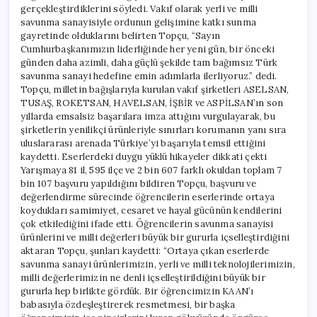
gerçekleştirdiklerini söyledi. Vakıf olarak yerli ve milli
savunma sanayisiyle ordunun gelişimine katkı sunma
gayretinde olduklarını belirten Topçu, “Sayın
Cumhurbaşkanımızın liderliğinde her yeni gün, bir önceki
günden daha azimli, daha güçlü şekilde tam bağımsız Türk
savunma sanayi hedefine emin adımlarla ilerliyoruz.” dedi.
Topçu, milletin bağışlarıyla kurulan vakıf şirketleri ASELSAN,
TUSAŞ, ROKETSAN, HAVELSAN, İŞBİR ve ASPİLSAN’ın son
yıllarda emsalsiz başarılara imza attığını vurgulayarak, bu
şirketlerin yenilikçi ürünleriyle sınırları korumanın yanı sıra
uluslararası arenada Türkiye’yi başarıyla temsil ettiğini
kaydetti. Eserlerdeki duygu yüklü hikayeler dikkati çekti
Yarışmaya 81 il, 595 ilçe ve 2 bin 607 farklı okuldan toplam 7
bin 107 başvuru yapıldığını bildiren Topçu, başvuru ve
değerlendirme sürecinde öğrencilerin eserlerinde ortaya
koydukları samimiyet, cesaret ve hayal gücünün kendilerini
çok etkilediğini ifade etti. Öğrencilerin savunma sanayisi
ürünlerini ve milli değerleri büyük bir gururla içselleştirdiğini
aktaran Topçu, şunları kaydetti: “Ortaya çıkan eserlerde
savunma sanayi ürünlerimizin, yerli ve milli teknolojilerimizin,
milli değerlerimizin ne denli içselleştirildiğini büyük bir
gururla hep birlikte gördük. Bir öğrencimizin KAAN’ı
babasıyla özdeşleştirerek resmetmesi, bir başka