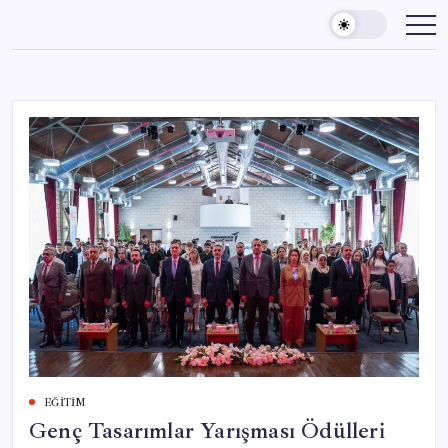
Skip
to
content
EĞITIM
Genç Tasarımlar Yarışması Ödülleri