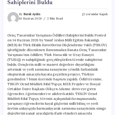
Sahiplerini Buldu
Genç
By
Burak Aydın
yorumlar kapalı
Tasarımlar
14 Haziran 2026
2 Min Read
Yarışması
Ödülleri
Sahiplerini
Genç Tasarımlar Yarışması Ödülleri Sahiplerini Buldu Posted
Buldu
on 14 Haziran 2026 by Yusuf Arslan Milli Eğitim Bakanlığı
için
(MEB) ile Türk Silahlı Kuvvetlerini Güçlendirme Vakfı (TSKGV)
işbirliğinde düzenlenen Savunmadan Sanata Genç Tasarımlar
Yarışması’nın ödülleri, Türk Havacılık ve Uzay Sanayii
(TUSAŞ) ev sahipliğinde gerçekleştirilen törenle sahiplerini
buldu. Gençlerin milli ve manevi değerlere duyarlılığını
artırmak ve yerli savunma sanayisine yönelik farkındalık
oluşturmak amacıyla hayata geçirilen projeye, Türkiye
genelinden 7 binin üzerinde başvuru yapıldı. Ödül törenine,
TSKGV Genel Müdürü Bilal Topçu, MEB Projeler ve Sosyal
Ortaklar Daire Başkanı Gökçen Adanur, dereceye giren
öğrenciler, öğretmenleri ve aileleri katıldı. TSKGV Genel
Müdürü Bilal Topçu, törenin açılışındaki konuşmasında,
yarışmayı öğrencilerin hayal güçlerini milli bilinç ve yerli
üretim anlayışıyla harmanlayarak savunma sanayisinin simge
değerlerini sanat aracılığıyla ifade etmeleri amacıyla