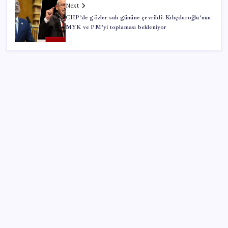
Next
CHP’de gözler salı gününe çevrildi. Kılıçdaroğlu’nun
MYK ve PM’yi toplaması bekleniyor
SON YAZILAR
Airbnb, ürün geliştirme süreçlerinde yapay zekayı
kullanıyor
‘Tek çatı altında toplanmalı’ dedi: Akın Gürlek’ten
‘internet gazeteciliği’ için yasa sinyali mi?
Çıkarılabilir Bataryalı Telefonlar Geri Dönüyor