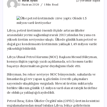
Ülke
By
Burak Aydın
yorumlar kapalı
petrol
22 Haziran 2026
1 Min Read
üretiminde
zirve
yaptı:
Günde
1.5
milyon
Libya, petrol üretimini önemli ölçüde artıran ülkeler
varil
arasındaki yerini sağlamlaştırarak 2013 yılından bu yana en
üretiyorlar
yüksek üretim seviyesine ulaştı. Ülkede günlük ham petrol ve
için
doğal gaz kondensantı üretiminin yaklaşık 1,49 milyon varile
yükseldiği bildirildi.
Libya Ulusal Petrol Kurumu (NOC) Başkanı Mesud Süleyman,
konuya ilişkin yaptığı yazılı açıklamada, söz konusu tarihi
başarıyı duyurmaktan gurur duyduğunu ifade etti.
Süleyman, bu rekor seviyeye NOC bünyesinde, sahalarda ve
limanlarda görev yapan iş gücünün özverili çalışmaları
sayesinde ulaşıldığını vurguladı. Mevcut üretim miktarıyla
birlikte ülkenin günlük 1,5 milyon varil olan stratejik hedefine
de oldukça yaklaştığı kaydedildi.
Petrol İhraç Eden Ülkeler Örgütü’nün (OPEC) üretim kesintisi
uygulamalarından muaf tutulan Libya, bütçe gelirlerinin