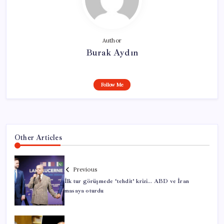
Author
Burak Aydın
Follow Me
Other Articles
Previous
İlk tur görüşmede ‘tehdit’ krizi… ABD ve İran
masaya oturdu