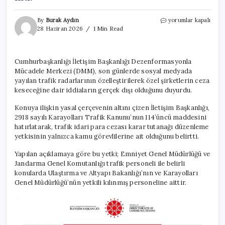
İletişim
By
Burak Aydın
yorumlar kapalı
Başkanlığı’ndan
28 Haziran 2026
1 Min Read
açıklama:
Trafik
radar
Cumhurbaşkanlığı İletişim Başkanlığı Dezenformasyonla
sistemleri
Mücadele Merkezi (DMM), son günlerde sosyal medyada
özelleştiriliyor
mu?
yayılan trafik radarlarının özelleştirilerek özel şirketlerin ceza
için
keseceğine dair iddiaların gerçek dışı olduğunu duyurdu.
Konuya ilişkin yasal çerçevenin altını çizen İletişim Başkanlığı,
2918 sayılı Karayolları Trafik Kanunu’nun 114’üncü maddesini
hatırlatarak, trafik idari para cezası karar tutanağı düzenleme
yetkisinin yalnızca kamu görevlilerine ait olduğunu belirtti.
Yapılan açıklamaya göre bu yetki; Emniyet Genel Müdürlüğü ve
Jandarma Genel Komutanlığı trafik personeli ile belirli
konularda Ulaştırma ve Altyapı Bakanlığı’nın ve Karayolları
Genel Müdürlüğü’nün yetkili kılınmış personeline aittir.