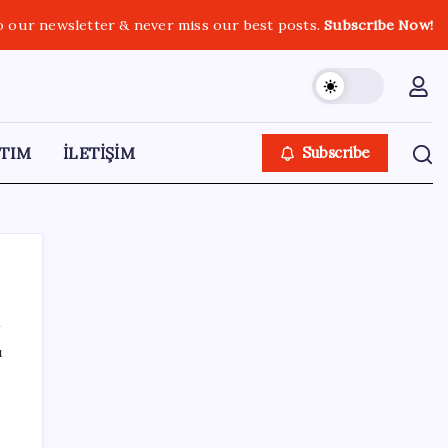
o our newsletter & never miss our best posts.
Subscribe Now!
TIM
İLETİŞİM
Subscribe
ı
SON YAZILAR
Airbnb, ürün geliştirme süreçlerinde yapay
zekayı kullanıyor