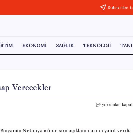
Subscribe t
ĞİTİM
EKONOMİ
SAĞLIK
TEKNOLOJİ
TANI
esap Verecekler
İran’dan
yorumlar kapal
İsrail’e
Sert
Yanıt:
Hesap
nı Binyamin Netanyahu’nun son açıklamalarına yanıt verdi.