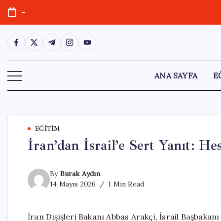
Skip
-
to
content
https://www.facebook.com/
https://twitter.com/
https://t.me/
https://www.instagram.com/
https://youtube.com/
ANA SAYFA
E
EĞITIM
İran’dan İsrail’e Sert Yanıt: H
By
Burak Aydın
14 Mayıs 2026
1 Min Read
İran Dışişleri Bakanı Abbas Arakçi, İsrail Başbaka