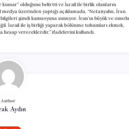
Verecekler
kumar” olduğunu belirtti ve İsrail ile birlik olanların
için
al medya üzerinden yaptığı açıklamada, “Netanyahu, İran
i bilgileri şimdi kamuoyuna sunuyor. İran’ın büyük ve onurl
ğil. İsrail ile iş birliği yaparak bölünme tohumları ekmek,
 hesap vereceklerdir.” ifadelerini kullandı.
Author
rak Aydın