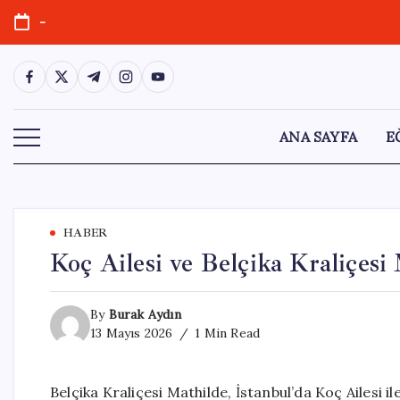
Skip
-
to
content
https://www.facebook.com/
https://twitter.com/
https://t.me/
https://www.instagram.com/
https://youtube.com/
ANA SAYFA
E
HABER
Koç Ailesi ve Belçika Kraliçesi
By
Burak Aydın
13 Mayıs 2026
1 Min Read
Belçika Kraliçesi Mathilde, İstanbul’da Koç Ailesi 