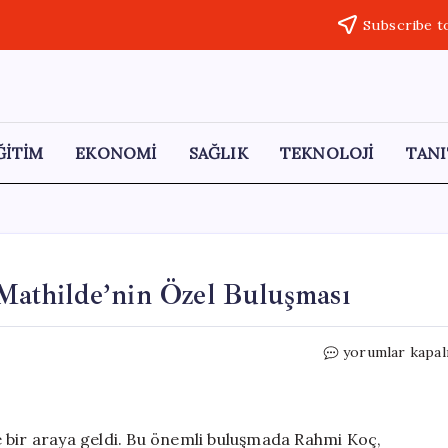
Subscribe t
ĞİTİM
EKONOMİ
SAĞLIK
TEKNOLOJİ
TANI
 Mathilde’nin Özel Buluşması
Koç
yorumlar kapal
Ailesi
ve
Belçika
Kraliçesi
ile bir araya geldi. Bu önemli buluşmada Rahmi Koç,