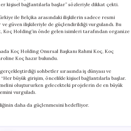
Mathilde’nin
r kişisel bağlantılarla başlar” sözleriyle dikkat çekti.
Özel
Buluşması
rkiye ile Belçika arasındaki ilişkilerin sadece resmi
için
 ve güven ilişkileriyle de güçlendirildiği vurgulandı. Bu
, Koç Holding’in önde gelen isimleri tarafından organize
şmada Koç Holding Onursal Başkanı Rahmi Koç, Koç
aroline Koç hazır bulundu.
 gerçekleştirdiği sohbetler sırasında iş dünyası ve
“Her büyük girişim, öncelikle kişisel bağlantılarla başlar.
melini oluştururken gelecekteki projelerin de en büyük
önemini vurguladı.
rliğinin daha da güçlenmesini hedefliyor.