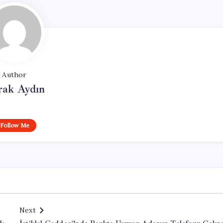
Author
rak Aydın
Follow Me
Next