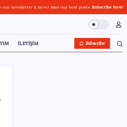
o our newsletter & never miss our best posts.
Subscribe Now!
TIM
İLETİŞİM
Subscribe
ı
SON YAZILAR
Türkiye, Suudi Arabistan ve Pakistan üçlü
savunma anlaşması imzalayacak