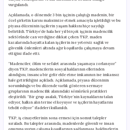
vurgulandı.
Açıklamada, o dönemde 3 bin işçinin çalıştığı madenin, bir
özel şirketin karını maksimize etmek amacıyla işletildiği ve bu
piyasa düzeninin işçilerin yaşam hakkını hiçe saydığı
belirtildi. Türkiye’de hala her yıl birçok işçinin madencilik
sektöründe can verdiğine dikkat çeken TKP, maden
kazalarında hayatta kalan işçilerin ise yetersiz sağlık ve
güvenlik önlemleri altında ağır koşullarda çalışmaya devam
ettiğini ifade etti.
“Madenciler, ölüm ve sefalet arasında yaşamaya zorlanıyor”
diyen TKP, madencilerin sosyal haklarının ellerinden
alındığını, insanca bir gelir elde etme imkanının ise imkansız
hale getirildiğini açıkladı. Açıklamada, piyasa düzeninin
sorumluluğu ve bu düzende varlık gösteren sermaye
gruplarının madencilik alanındaki sömürücü pratikleri
eleştirildi. “Bir grup asalak, Türkiye’nin kaynaklarını talan
ediyor, halkın alın terine el koyuyor ve işçilerin hayatlarını
tehdit ediyor” ifadeleri kullanıldı.
TKP, iş cinayetlerinin sona ermesi için somut talepler
sıraladı. Bu talepler arasında, madenlerde güvenli ve insan
onuruna uygun çalışma koşullarının sağlanması, holdinglerin