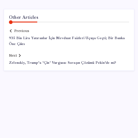
Other Articles
Previous
935 Bin Lira Yatıranlar İçin Mevduat Faizleri Uçuşa Geçti; Bir Banka
Öne Çıktı
Next
Zelenskiy, Trump’a ‘Çin’ Vurgusu: Savaşın Çözümü Pekin’de mi?
SON YAZILAR