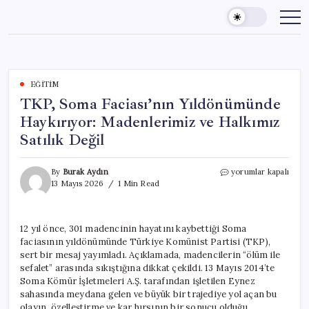
Skip
to
content
EĞITIM
TKP, Soma Faciası’nın Yıldönümünde
Haykırıyor: Madenlerimiz ve Halkımız
Satılık Değil
TKP,
By
Burak Aydın
yorumlar kapalı
Soma
13 Mayıs 2026
1 Min Read
Faciası’nın
Yıldönümünde
Haykırıyor:
12 yıl önce, 301 madencinin hayatını kaybettiği Soma
Madenlerimiz
faciasının yıldönümünde Türkiye Komünist Partisi (TKP),
ve
Halkımız
sert bir mesaj yayımladı. Açıklamada, madencilerin “ölüm ile
Satılık
sefalet” arasında sıkıştığına dikkat çekildi. 13 Mayıs 2014’te
Değil
Soma Kömür İşletmeleri A.Ş. tarafından işletilen Eynez
için
sahasında meydana gelen ve büyük bir trajediye yol açan bu
olayın, özelleştirme ve kar hırsının bir sonucu olduğu