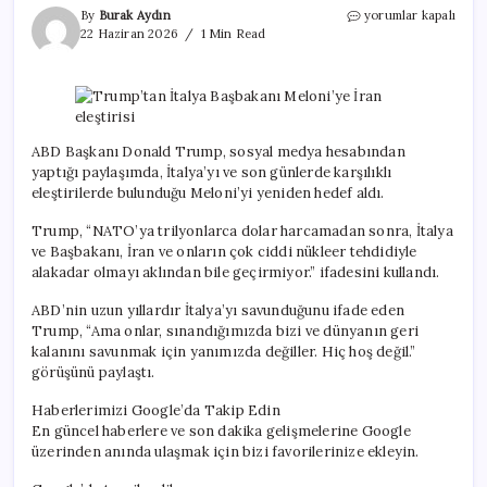
Trump’tan
By
Burak Aydın
yorumlar kapalı
İtalya
22 Haziran 2026
1 Min Read
Başbakanı
Meloni’ye
İran
eleştirisi
için
ABD Başkanı Donald Trump, sosyal medya hesabından
yaptığı paylaşımda, İtalya’yı ve son günlerde karşılıklı
eleştirilerde bulunduğu Meloni’yi yeniden hedef aldı.
Trump, “NATO’ya trilyonlarca dolar harcamadan sonra, İtalya
ve Başbakanı, İran ve onların çok ciddi nükleer tehdidiyle
alakadar olmayı aklından bile geçirmiyor.” ifadesini kullandı.
ABD’nin uzun yıllardır İtalya’yı savunduğunu ifade eden
Trump, “Ama onlar, sınandığımızda bizi ve dünyanın geri
kalanını savunmak için yanımızda değiller. Hiç hoş değil.”
görüşünü paylaştı.
Haberlerimizi Google’da Takip Edin
En güncel haberlere ve son dakika gelişmelerine Google
üzerinden anında ulaşmak için bizi favorilerinize ekleyin.