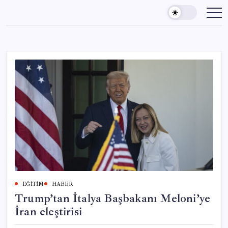
Skip
to
content
EĞITIM
HABER
Trump’tan İtalya Başbakanı Meloni’ye
İran eleştirisi