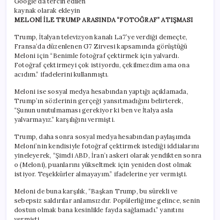
Google’da tercih edilen
kaynak olarak ekleyin
MELONİ İLE TRUMP ARASINDA “FOTOĞRAF” ATIŞMASI
Trump, İtalyan televizyon kanalı La7’ye verdiği demeçte,
Fransa’da düzenlenen G7 Zirvesi kapsamında görüştüğü
Meloni için “Benimle fotoğraf çektirmek için yalvardı.
Fotoğraf çektirmeyi çok istiyordu, çekilmezdim ama ona
acıdım.” ifadelerini kullanmıştı.
Meloni ise sosyal medya hesabından yaptığı açıklamada,
Trump’ın sözlerinin gerçeği yansıtmadığını belirterek,
“Şunun unutulmaması gerekiyor ki ben ve İtalya asla
yalvarmayız.” karşılığını vermişti.
Trump, daha sonra sosyal medya hesabından paylaşımda
Meloni’nin kendisiyle fotoğraf çektirmek istediği iddialarını
yineleyerek, “Şimdi ABD, İran’ı askeri olarak yendikten sonra
o (Meloni), puanlarını yükseltmek için yeniden dost olmak
istiyor. Teşekkürler almayayım.” ifadelerine yer vermişti.
Meloni de buna karşılık, “Başkan Trump, bu sürekli ve
sebepsiz saldırılar anlamsızdır. Popülerliğime gelince, senin
dostun olmak bana kesinlikle fayda sağlamadı.” yanıtını
vermişti.