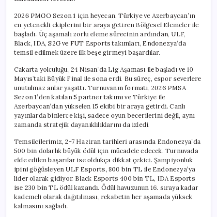
2026 PMGO Sezon 1 için heyecan, Türkiye ve Azerbaycan’ın
en yetenekli ekiplerini bir araya getiren Bölgesel Elemeler ile
başladı. Üç aşamalı zorlu eleme sürecinin ardından, ULF,
Black, IDA, S2G ve FUT Esports takımları, Endonezya’da
temsil edilmek üzere ilk beşe girmeyi başardılar.
Cakarta yolculuğu, 24 Nisan’da Lig Aşaması ile başladı ve 10
Mayıs’taki Büyük Final ile sona erdi. Bu süreç, espor severlere
unutulmaz anlar yaşattı. Turnuvanın formatı, 2026 PMSA
Sezon 1’den katılan 5 partner takımı ve Türkiye ile
Azerbaycan’dan yükselen 15 ekibi bir araya getirdi. Canlı
yayınlarda binlerce kişi, sadece oyun becerilerini değil, aynı
zamanda stratejik dayanıklılıklarını da izledi.
Temsilcilerimiz, 2-7 Haziran tarihleri arasında Endonezya’da
500 bin dolarlık büyük ödül için mücadele edecek. Turnuvada
elde edilen başarılar ise oldukça dikkat çekici. Şampiyonluk
ipini göğüsleyen ULF Esports, 800 bin TL ile Endonezya’ya
lider olarak gidiyor. Black Esports 400 bin TL, IDA Esports
ise 230 bin TL ödül kazandı. Ödül havuzunun 16. sıraya kadar
kademeli olarak dağıtılması, rekabetin her aşamada yüksek
kalmasını sağladı.