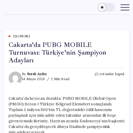
Skip
to
content
EKONOMI
Cakarta’da PUBG MOBILE
Turnuvası: Türkiye’nin Şampiyon
Adayları
Cakarta’da
By
Burak Aydın
yorumlar kapalı
PUBG
14 Mayıs 2026
2 Min Read
MOBILE
Turnuvası:
Türkiye’nin
Cakarta’da heyecan dorukta: PUBG MOBILE Global Open
Şampiyon
(PMGO) Sezon 1 Türkiye Bölgesel Elemeleri sonuçlandı.
Adayları
için
Toplam 3 milyon 500 bin TL değerindeki ödül havuzunu
paylaşmak için mücadele eden takımlar arasından ilk beşe
giren temsilcilerimiz, Haziran ayında Endonezya’nın başkenti
Cakarta’da gerçekleşecek dünya finalinde şampiyonluk
mücadelesi verecek.