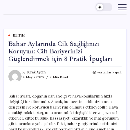
Skip
to
content
EĞITIM
Bahar Aylarında Cilt Sağlığınızı
Koruyun: Cilt Bariyerinizi
Güçlendirmek için 8 Pratik İpuçları
Bahar
By
Burak Aydın
yorumlar kapalı
Aylarında
14 Mayıs 2026
2 Min Read
Cilt
Sağlığınızı
Koruyun:
Bahar ayları, doğanın canlandığı ve hava koşullarının hızla
Cilt
değiştiği bir dönemdir. Ancak, bu mevsim cildimizin nem
Bariyerinizi
Güçlendirmek
dengesini ve koruyucu bariyerini olumsuz etkileyebilir. Hava
için
sıcaklığındaki artış, nem oranındaki değişiklikler ve çevresel
8
etkenler, ciltte kuruluk, hassasiyet, kızarıklık ve mat görünüm
Pratik
gibi sorunlara yol açabilir. Peki, bahar geçişlerinde cildimizi
İpuçları
nasıl koruyabiliriz? İşte cilt bariyerinizi güçlendirmek için