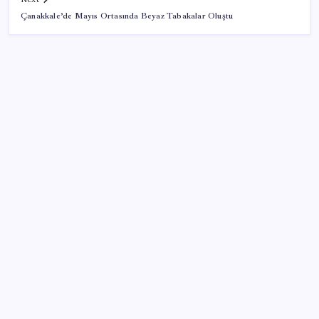
Çanakkale’de Mayıs Ortasında Beyaz Tabakalar Oluştu
SON YAZILAR
Parayla sebze alamayacağız
Sürekli maddi sorun yaşayan insanların beyni daha
çabuk yaşlanabiliyor: ‘Beyin de yoruluyor’
Airbnb, ürün geliştirme süreçlerinde yapay zekayı
kullanıyor
‘Tek çatı altında toplanmalı’ dedi: Akın Gürlek’ten
‘internet gazeteciliği’ için yasa sinyali mi?